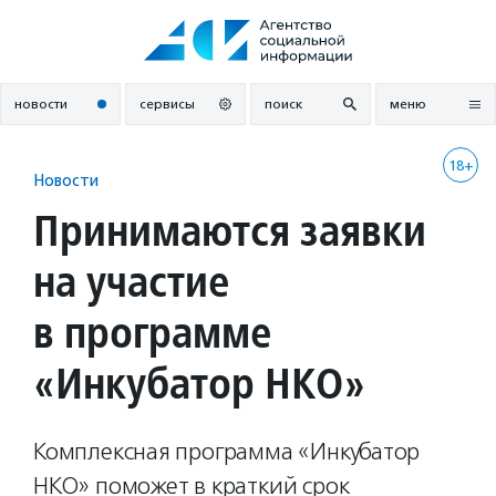
Перейти
к
содержанию
новости
сервисы
поиск
меню
18+
Новости
Принимаются заявки
на участие
в программе
«Инкубатор НКО»
Комплексная программа «Инкубатор
НКО» поможет в краткий срок