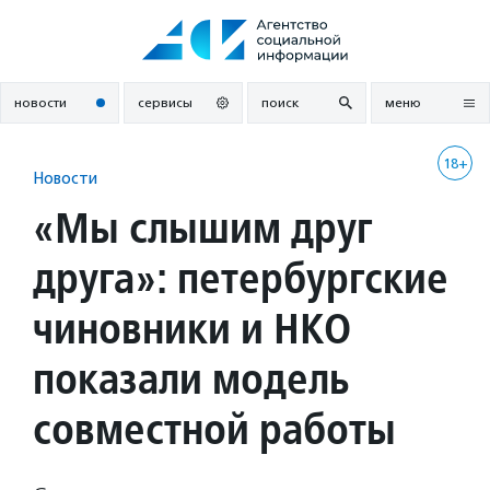
Перейти
к
содержанию
новости
сервисы
поиск
меню
18+
Новости
«Мы слышим друг
друга»: петербургские
чиновники и НКО
показали модель
совместной работы