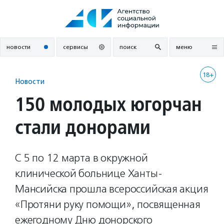
Перейти
к
содержанию
новости
сервисы
поиск
меню
18+
Новости
150 молодых югорчан
стали донорами
С 5 по 12 марта в окружной
клинической больнице Ханты-
Мансийска прошла всероссийская акция
«Протяни руку помощи», посвященная
ежегодному Дню донорского