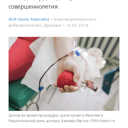
совершеннолетия.
АСИ-Ханты-Мансийск
·
Благотвори­тель­ность и
доброволь­чест­во
,
Здоровье
·
16.03.2018
Донор во время процедуры сдачи крови в Иванове в
Национальный день донора. Варвара Гертье / РИА Новости