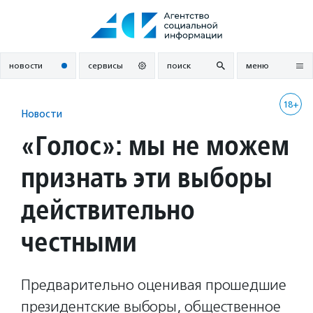
Перейти
к
содержанию
новости
сервисы
поиск
меню
18+
Новости
«Голос»: мы не можем
признать эти выборы
действительно
честными
Предварительно оценивая прошедшие
президентские выборы, общественное