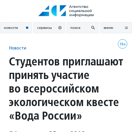
Перейти
к
содержанию
новости
сервисы
поиск
меню
18+
Новости
Студентов приглашают
принять участие
во всероссийском
экологическом квесте
«Вода России»