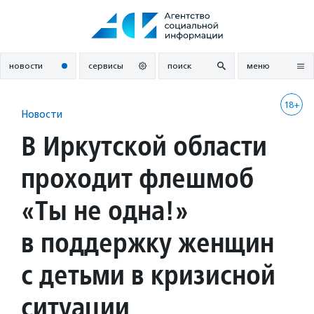
Перейти
к
содержанию
новости
сервисы
поиск
меню
18+
Новости
В Иркутской области
проходит флешмоб
«Ты не одна!»
в поддержку женщин
с детьми в кризисной
ситуации