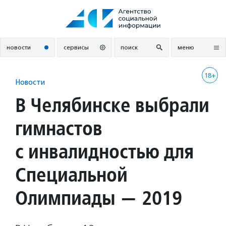
Перейти
к
содержанию
новости
сервисы
поиск
меню
18+
Новости
В Челябинске выбрали
гимнастов
с инвалидностью для
Специальной
Олимпиады — 2019