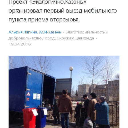
Проект «Экологично.Казань»
организовал первый выезд мобильного
пункта приема вторсырья.
Альфия Ляпина
,
АСИ-Казань
·
Благотвори­тель­ность и
доброволь­чест­во
,
Город
,
Окружающая среда
·
19.04.2018