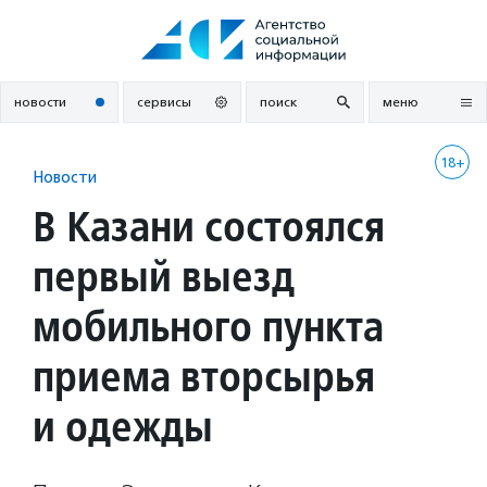
Перейти
к
содержанию
новости
сервисы
поиск
меню
18+
Новости
В Казани состоялся
первый выезд
мобильного пункта
приема вторсырья
и одежды