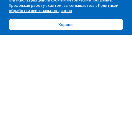
Мы используем файлы cookie и метрические программы.
Продолжая работу с сайтом, вы соглашаетесь с
Политикой
обработки персональных данных
Хорошо