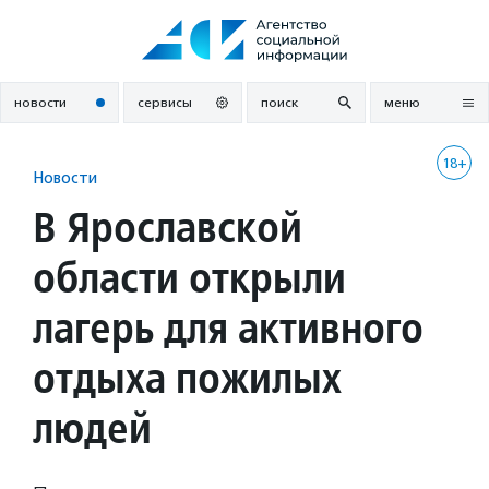
Перейти
к
содержанию
новости
сервисы
поиск
меню
18+
Новости
В Ярославской
области открыли
лагерь для активного
отдыха пожилых
людей