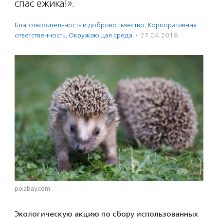
спас ежика!».
Благотвори­тель­ность и доброволь­чест­во
,
Корпоративная
ответственность
,
Окружающая среда
·
27.04.2018
pixabay.com
Экологическую акцию по сбору использованных