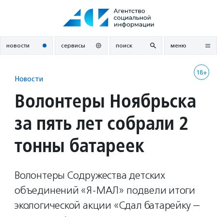
Перейти
к
содержанию
новости
сервисы
поиск
меню
18+
Новости
Волонтеры Ноябрьска
за пять лет собрали 2
тонны батареек
Волонтеры Содружества детских
объединений «Я-МАЛ» подвели итоги
экологической акции «Сдал батарейку —