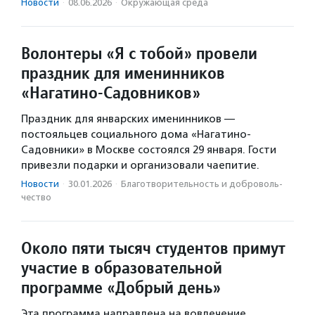
Новости
·
08.06.2026
·
Окружающая среда
Волонтеры «Я с тобой» провели
праздник для именинников
«Нагатино-Садовников»
Праздник для январских именинников —
постояльцев социального дома «Нагатино-
Садовники» в Москве состоялся 29 января. Гости
привезли подарки и организовали чаепитие.
Новости
·
30.01.2026
·
Благотвори­тель­ность и доброволь­
чест­во
Около пяти тысяч студентов примут
участие в образовательной
программе «Добрый день»
Эта программа направлена на вовлечение