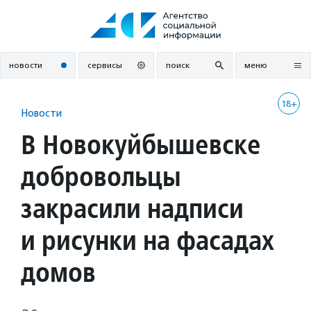
Перейти
к
содержанию
новости
сервисы
поиск
меню
18+
Новости
В Новокуйбышевске
добровольцы
закрасили надписи
и рисунки на фасадах
домов