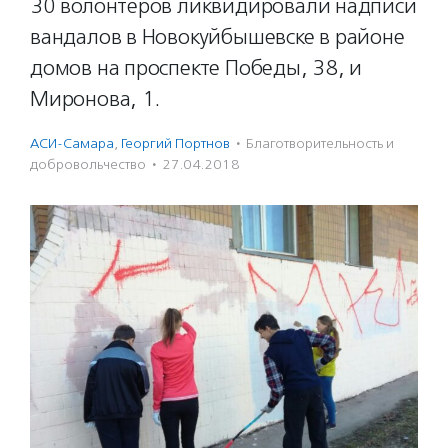
30 волонтеров ликвидировали надписи
вандалов в Новокуйбышевске в районе
домов на проспекте Победы, 38, и
Миронова, 1.
АСИ-Самара
,
Георгий Портнов
·
Благотвори­тель­ность и
доброволь­чест­во
·
27.04.2018