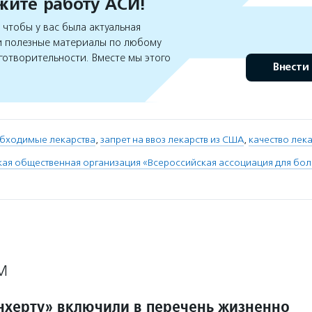
ите работу АСИ!
чтобы у вас была актуальная
 полезные материалы по любому
готворительности. Вместе мы этого
Внести
бходимые лекарства
,
запрет на ввоз лекарств из США
,
качество лек
ая общественная организация «Всероссийская ассоциация для бо
М
нхерту» включили в перечень жизненно