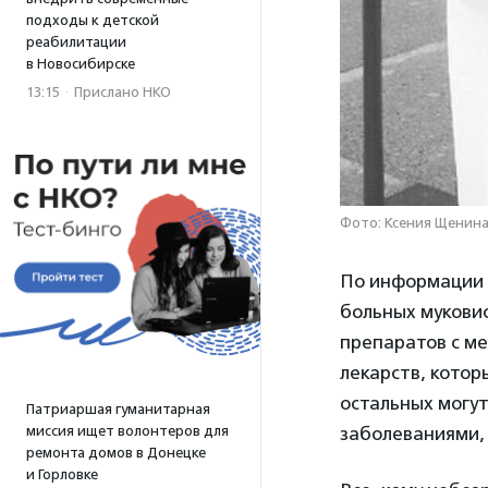
подходы к детской
реабилитации
в Новосибирске
13:15
·
Прислано НКО
Фото: Ксения Щенин
По информации 
больных муковис
препаратов с м
лекарств, котор
остальных могу
Патриаршая гуманитарная
заболеваниями,
миссия ищет волонтеров для
ремонта домов в Донецке
и Горловке