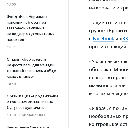
17:00
на кровати и кр
Фонд «Наш Норильск»
Пациенты и спе
напомнил об осенней
заявочной кампании
группе «Врачи и
на поддержку социальных
в
Facebook
и «
ВК
проектов
против санкций 
16:31
Открыт сбор средств
«Уважаемые зако
на фестиваль для женщин
оболочка. Мног
с онкозаболеваниями «Еще
краше в танце»
вещество вроде
14:50
иммунологи для
многих месяцев»
Организация «Продвижение»
и компания «Инва-Титан»
«Я врач, я пони
будут сотрудничать
13:30
·
Прислано НКО
необходимых пр
контроль качест
Пенсионеры Самарской