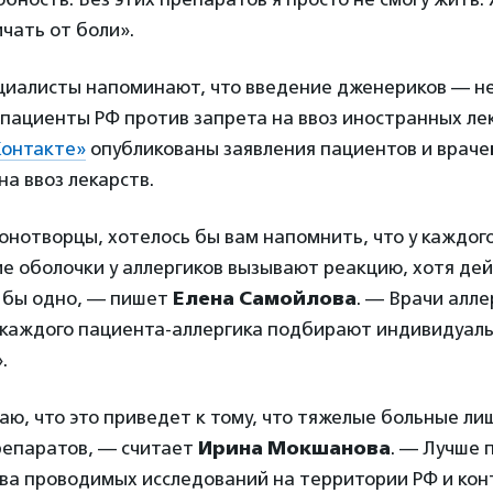
ичать от боли».
циалисты напоминают, что введение дженериков — не
 пациенты РФ против запрета на ввоз иностранных ле
онтакте»
опубликованы заявления пациентов и враче
на ввоз лекарств.
нотворцы, хотелось бы вам напомнить, что у каждого
ие оболочки у аллергиков вызывают реакцию, хотя де
 бы одно, — пишет
Елена Самойлова
. — Врачи алле
 каждого пациента-аллергика подбирают индивидуаль
.
маю, что это приведет к тому, что тяжелые больные ли
епаратов, — считает
Ирина Мокшанова
. — Лучше 
ва проводимых исследований на территории РФ и кон