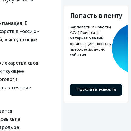
Попасть в ленту
 панацея. В
Как попасть в новости
карств в Россию»
АСИ? Пришлите
материал о вашей
й, выступающих
организации, новость,
пресс-релиз, анонс
события.
 лекарства своя
йствующее
ргологи-
но в течение
Прислать новость
шатся
повысьте
троль за