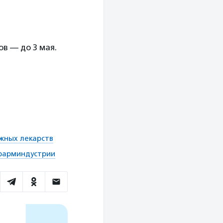
ов — до 3 мая.
ежных лекарств
 фарминдустрии