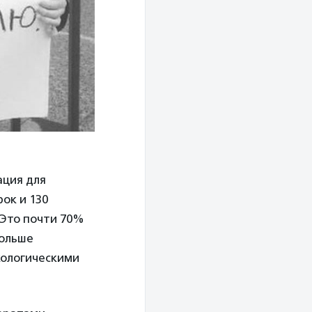
ация для
ок и 130
Это почти 70%
Больше
кологическими