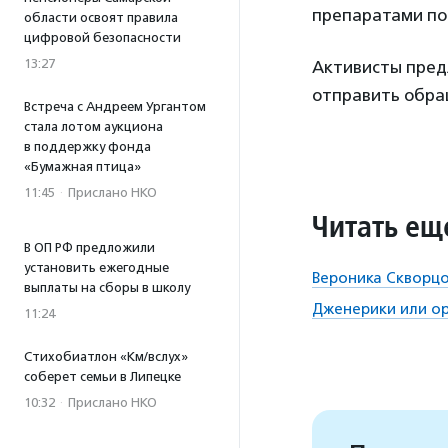
препаратами пос
области освоят правила
цифровой безопасности
13:27
Активисты пред
отправить обра
Встреча с Андреем Ургантом
стала лотом аукциона
в поддержку фонда
«Бумажная птица»
11:45
·
Прислано НКО
Читать ещ
В ОП РФ предложили
установить ежегодные
Вероника Скворцо
выплаты на сборы в школу
Дженерики или ор
11:24
Стихобиатлон «Км/вслух»
соберет семьи в Липецке
10:32
·
Прислано НКО