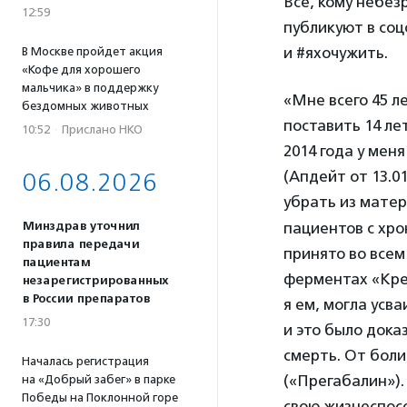
Все, кому небе
12:59
публикуют в соц
и #яхочужить.
В Москве пройдет акция
«Кофе для хорошего
мальчика» в поддержку
«Мне всего 45 л
бездомных животных
поставить 14 ле
10:52
·
Прислано НКО
2014 года у мен
(Апдейт от 13.0
06.08.2026
убрать из мате
пациентов с хро
Минздрав уточнил
правила передачи
принято во всем
пациентам
ферментах «Кре
незарегистрированных
в России препаратов
я ем, могла усв
17:30
и это было док
смерть. От боли
Началась регистрация
(«Прегабалин»).
на «Добрый забег» в парке
Победы на Поклонной горе
свою жизнеспосо