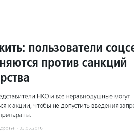
жить: пользователи соцс
няются против санкций
арства
едставители НКО и все неравнодушные могут
я к акции, чтобы не допустить введения запр
препараты.
доровье
·
03.05.2018