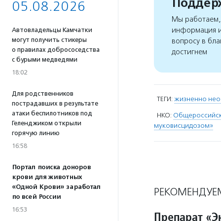
Поддерж
05.08.2026
Мы работаем, 
информация и
Автовладельцы Камчатки
могут получить стикеры
вопросу в бла
о правилах добрососедства
достигнем
с бурыми медведями
18:02
Для родственников
ТЕГИ:
жизненно нео
пострадавших в результате
атаки беспилотников под
НКО:
Общероссийск
Геленджиком открыли
муковисцидозом»
горячую линию
16:58
Портал поиска доноров
крови для животных
«Одной Крови» заработал
РЕКОМЕНДУЕ
по всей России
16:53
Препарат «Э