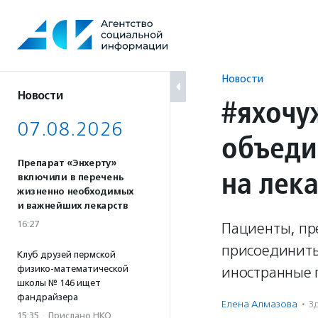
Перейти
к
содержанию
Новости
Новости
#яхочу
07.08.2026
объеди
Препарат «Энхерту»
на лек
включили в перечень
жизненно необходимых
и важнейших лекарств
16:27
Пациенты, пр
присоединитьс
Клуб друзей пермской
физико-математической
иностранные 
школы № 146 ищет
фандрайзера
Елена Алмазова
·
З
15:35
·
Прислано НКО