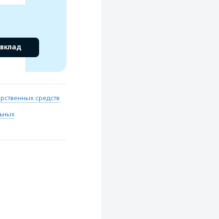
 вклад
арственных средств
льных