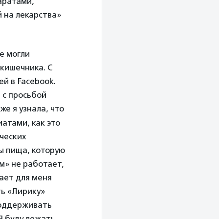
аратами,
й на лекарства»
е могли
 кишечника. С
ей в Facebook.
И с просьбой
же я узнала, что
атами, как это
ических
ы пища, которую
м» не работает,
ает для меня
ть «Лирику»
поддерживать
Я буду лежать