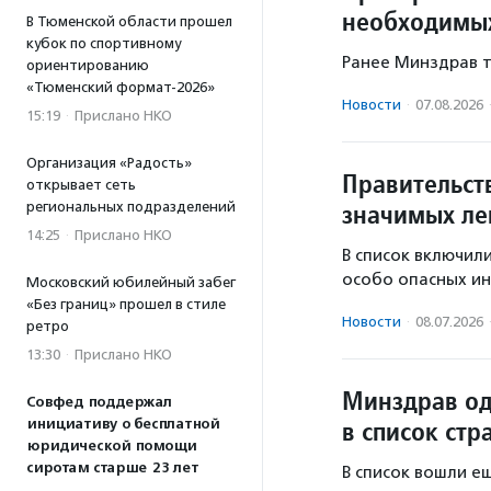
необходимых
В Тюменской области прошел
кубок по спортивному
Ранее Минздрав т
ориентированию
«Тюменский формат-2026»
Новости
·
07.08.2026
15:19
·
Прислано НКО
Организация «Радость»
Правительст
открывает сеть
значимых ле
региональных подразделений
14:25
·
Прислано НКО
В список включили
особо опасных ин
Московский юбилейный забег
«Без границ» прошел в стиле
Новости
·
08.07.2026
ретро
13:30
·
Прислано НКО
Минздрав од
Совфед поддержал
в список стр
инициативу о бесплатной
юридической помощи
сиротам старше 23 лет
В список вошли е