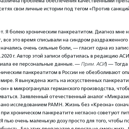
зразлична проблема обеспечения качественными преп
сетях свои личные истории под тегом «Против санкци
ет. Я болею хроническим панкреатитом. Диагноз мне н
т, все это время списывали на синдром раздраженного
я начались очень сильные боли, — гласит одна из запис
1.2020 г. Автор этой записи обратилась в редакцию АС
риала ее персональные данные. —
Прим. АСИ
) — Тогда 
ническим панкреатитом в России не обезболивают опи
 мире. Я вынуждена жить на искусственных панкреат
он» в микрогранулах германского производства, чтоб
аиваться. Заявленный отечественный аналог «Микрази
азано исследованием РАМН. Жизнь без «Креона» означ
 при хроническом панкреатите негласно советуют пи
 Я пью очень маленькую дозу просто для того, чтобы 
бность. Без этих препаратов я просто не смогу жить. 