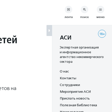
лента
поиск
меню
18+
етей
АСИ
Экспертная организация
и информационное
агентство некоммерческого
сектора
О нас
Контакты
Сотрудники
етов на
Мероприятия АСИ
Прислать новость
Полезная библиотека
Наши издания