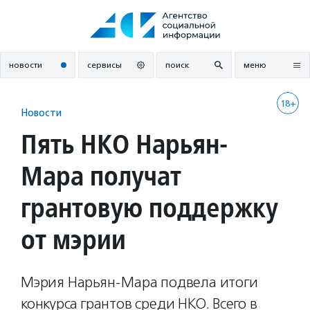
Перейти
к
содержанию
новости
сервисы
поиск
меню
18+
Новости
Пять НКО Нарьян-
Мара получат
грантовую поддержку
от мэрии
Мэрия Нарьян-Мара подвела итоги
конкурса грантов среди НКО. Всего в