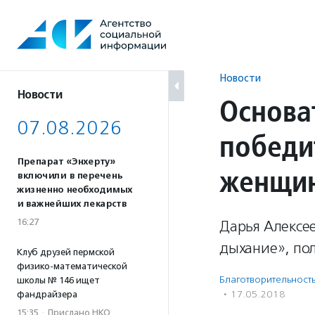
Перейти
к
содержанию
Новости
Новости
Основат
07.08.2026
победи
Препарат «Энхерту»
женщи
включили в перечень
жизненно необходимых
и важнейших лекарств
16:27
Дарья Алексее
дыхание», по
Клуб друзей пермской
физико-математической
Благотвори­тель­ност
школы № 146 ищет
·
17.05.2018
фандрайзера
15:35
·
Прислано НКО