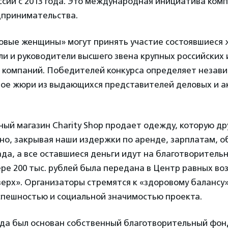
ссии с 2013 года. Это международная инициатива ком
принимательства.
ловые женщины» могут принять участие состоявшиеся
и и руководители высшего звена крупных российских 
компаний. Победителей конкурса определяет незав
ое жюри из выдающихся представителей деловых и а
ый магазин Charity Shop продает одежду, которую др
но, закрывая наши издержки по аренде, зарплатам, 
ада, а все оставшиеся деньги идут на благотворительно
ре 200 тыс. рублей была передана в Центр равных в
верх». Организаторы стремятся к «здоровому балансу
спешностью и социальной значимостью проекта.
года был основан собственный благотворительный фон