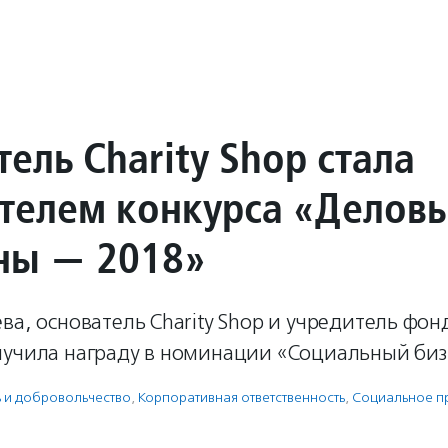
ель Charity Shop стала
телем конкурса «Делов
ны — 2018»
ва, основатель Charity Shop и учредитель фон
лучила награду в номинации «Социальный биз
ь и доброволь­чест­во
,
Корпоративная ответственность
,
Социальное пр