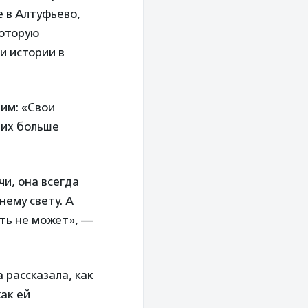
е в Алтуфьево,
которую
и истории в
им: «Свои
 их больше
и, она всегда
нему свету. А
ыть не может», —
рассказала, как
ак ей