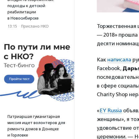
подходы к детской
реабилитации
в Новосибирске
Торжественная 
13:15
·
Прислано НКО
— 2018» прошла
десяти номинац
Как
написала
ру
Facebook,
Дарья
последовательна
в сфере социаль
Charity Shop не
«
EY Russia
объявл
Патриаршая гуманитарная
женщины»
, я т
миссия ищет волонтеров для
удовольствие о
ремонта домов в Донецке
и Горловке
церемонии. — Но