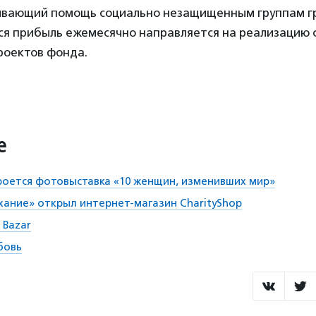
ывающий помощь социально незащищенным группам гр
вся прибыль ежемесячно направляется на реализацию 
роектов фонда.
е
роется фотовыставка «10 женщин, изменивших мир»
ание» открыл интернет-магазин CharityShop
 Bazar
бовь