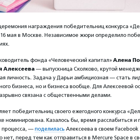
церемония награждения победительниц конкурса «Д
 16 мая в Москве. Независимое жюри определило поб
иях.
ководитель фонда «Человеческий капитал»
Алена П
 Алексеева
— выпускница Сколково, крутой менедж
я личность. Задача у Дарьи амбициозная — стать ли
ного бизнеса, но и бизнеса вообще. Для Алексеевой о
разрывно связана с общественными делами.
яет победительниц своего ежегодного конкурса «
Дел
оже номинирована. Казалось бы, время расслабиться и 
т процесса, —
поделилась
Алексеева в своем Facebook
 нет, перед тем как отправиться в Mercure Space в 