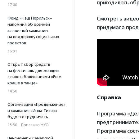
пригодилось об
17:00
Смотреть видео
Фонд «Наш Норильск»
напомнил об осенней
придумала прод
заявочной кампании
на поддержку социальных
проектов
16:31
Открыт сбор средств
на фестиваль для женщин
с онкозаболеваниями «Еще
краше в танце»
14:50
Справка
Организация «Продвижение»
и компания «Инва-Титан»
Программа «Дел
будут сотрудничать
предпринимател
13:30
·
Прислано НКО
Программа состо
Пенсионеры Самарской