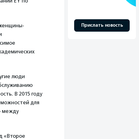
пании EY по
Прислать новость
 женщины-
и
исимое
кадемических
угие люди
обслуживанию
сть. В 2015 году
озможностей для
» между
д «Второе