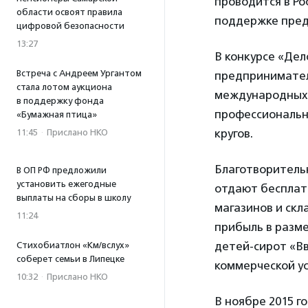
проводится в Ро
области освоят правила
поддержке пред
цифровой безопасности
13:27
В конкурсе «Де
Встреча с Андреем Ургантом
предпринимател
стала лотом аукциона
международных 
в поддержку фонда
профессиональн
«Бумажная птица»
кругов.
11:45
·
Прислано НКО
Благотворительн
В ОП РФ предложили
установить ежегодные
отдают бесплат
выплаты на сборы в школу
магазинов и скл
11:24
прибыль в разме
детей-сирот «В
Стихобиатлон «Км/вслух»
соберет семьи в Липецке
коммерческой у
10:32
·
Прислано НКО
В ноябре 2015 