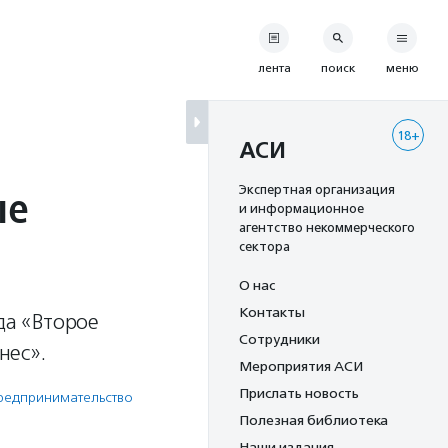
лента
поиск
меню
18+
АСИ
ые
Экспертная организация
и информационное
агентство некоммерческого
сектора
О нас
Контакты
да «Второе
Сотрудники
нес».
Мероприятия АСИ
Прислать новость
едпри­нима­тель­ство
Полезная библиотека
Наши издания