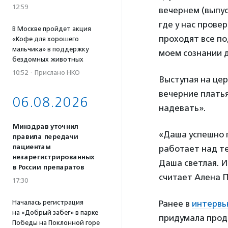
12:59
вечернем (выпус
где у нас прове
В Москве пройдет акция
проходят все по
«Кофе для хорошего
мальчика» в поддержку
моем сознании д
бездомных животных
10:52
·
Прислано НКО
Выступая на це
вечерние платья
06.08.2026
надевать».
Минздрав уточнил
«Даша успешно 
правила передачи
пациентам
работает над те
незарегистрированных
Даша светлая. И
в России препаратов
считает Алена 
17:30
Ранее в
интервь
Началась регистрация
на «Добрый забег» в парке
придумала прод
Победы на Поклонной горе