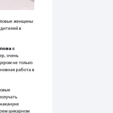
еловые женщины
едителей в
опова
в
ер, очень
дером не только
сновная работа в
овые
получать
 накануне
своем шикарном