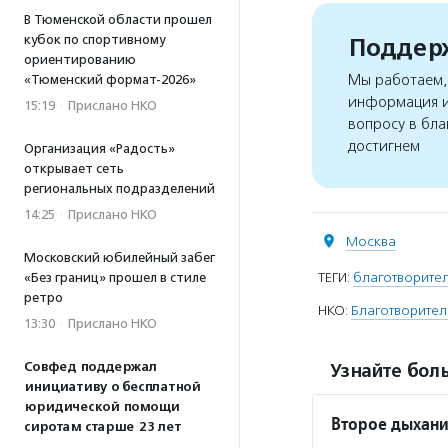
В Тюменской области прошел
кубок по спортивному
Поддерж
ориентированию
Мы работаем, 
«Тюменский формат-2026»
информация и
15:19
·
Прислано НКО
вопросу в бла
достигнем
Организация «Радость»
открывает сеть
региональных подразделений
14:25
·
Прислано НКО
Москва
Московский юбилейный забег
ТЕГИ:
благотворител
«Без границ» прошел в стиле
ретро
НКО:
Благотворите
13:30
·
Прислано НКО
Совфед поддержал
Узнайте боль
инициативу о бесплатной
юридической помощи
Второе дыхан
сиротам старше 23 лет