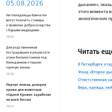
05.08.2026
дыхание», оказ
этого момента 
Автовладельцы Камчатки
экологических п
могут получить стикеры
о правилах добрососедства
с бурыми медведями
18:02
Для родственников
Читать ещ
пострадавших в результате
атаки беспилотников под
Геленджиком открыли
В Петербурге отк
горячую линию
Фонд «Второе дых
16:58
Ответственная за
Портал поиска доноров
Вера, одежда, лю
крови для животных
«Одной Крови» заработал
по всей России
16:53