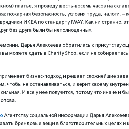
кном) платье, я проведу шесть-восемь часов на склад
рка: пожарная безопасность, условия труда, налоги, – 
дрядчики ИКЕА по стандарту IWAY. Как ни странно, эт
руг без друга были бы неполноценны».
ремонии, Дарья Алексеева обратилась к присутствующ
 вы можете сдать в Charity Shop, если не собираетесь
применяет бизнес-подход и решает сложнейшие задач
м, чтобы не останавливаться, и верит своему внутрен
 сильная. И все у нее получится, потому что иначе и б
Попова.
ю
Агентству социальной информации Дарья Алексеева 
авать брендовые вещи в благотворительных целях и к