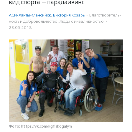
вид спорта — парадайвинг.
АСИ-Ханты-Мансийск
,
Виктория Козарь
·
Благотвори­тель­
ность и доброволь­чест­во
,
Люди с инвалидностью
·
23.05.2018
Фото: https://vk.com/kgfiskogalym