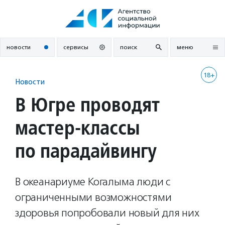
Перейти
к
содержанию
новости
сервисы
поиск
меню
18+
Новости
В Югре проводят
мастер-классы
по парадайвингу
В океанариуме Когалыма люди с
ограниченными возможностями
здоровья попробовали новый для них