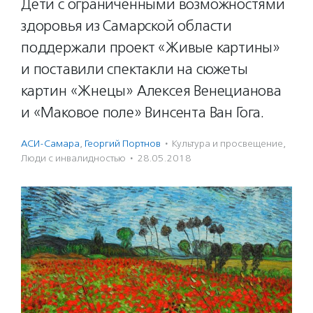
Дети с ограниченными возможностями
здоровья из Самарской области
поддержали проект «Живые картины»
и поставили спектакли на сюжеты
картин «Жнецы» Алексея Венецианова
и «Маковое поле» Винсента Ван Гога.
АСИ-Самара
,
Георгий Портнов
·
Культура и просвещение
,
Люди с инвалидностью
·
28.05.2018