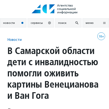
Перейти
к
содержанию
новости
сервисы
поиск
меню
18+
Новости
В Самарской области
дети с инвалидностью
помогли оживить
картины Венецианова
и Ван Гога