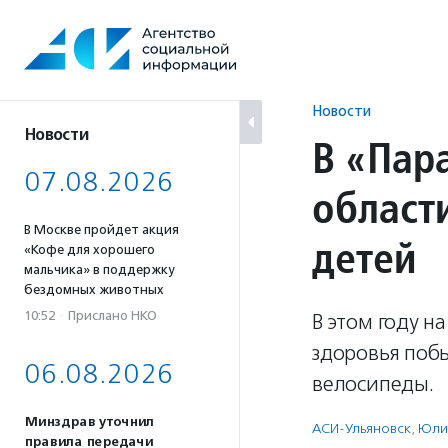
Перейти
к
содержанию
Новости
Новости
В «Пар
07.08.2026
област
В Москве пройдет акция
детей
«Кофе для хорошего
мальчика» в поддержку
бездомных животных
10:52
·
Прислано НКО
В этом году 
здоровья поб
06.08.2026
велосипеды.
Минздрав уточнил
АСИ-Ульяновск
,
Юли
правила передачи