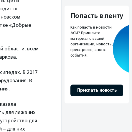
ти. Дети
водится
Попасть в ленту
яновском
стве «Добрые
Как попасть в новости
АСИ? Пришлите
материал о вашей
организации, новость,
й области, всем
пресс-релиз, анонс
события.
аркова.
сипедах. В 2017
рудования. В
ния.
Прислать новость
сказала
ть для лежачих
 устройство для
 – для них