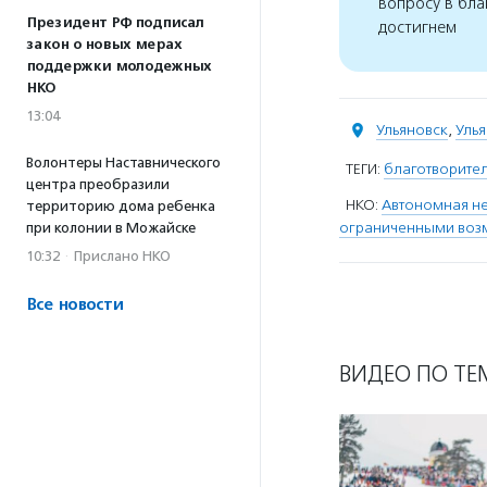
вопросу в бла
Президент РФ подписал
достигнем
закон о новых мерах
поддержки молодежных
НКО
13:04
Ульяновск
,
Улья
Волонтеры Наставнического
ТЕГИ:
благотворител
центра преобразили
НКО:
Автономная не
территорию дома ребенка
ограниченными возм
при колонии в Можайске
10:32
·
Прислано НКО
Все новости
ВИДЕО ПО ТЕ