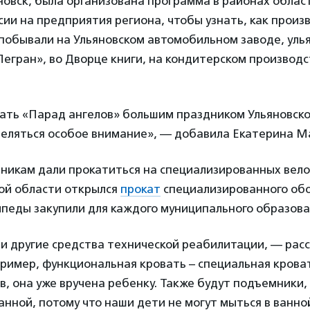
новск, была организована программа в районах облас
сии на предприятия региона, чтобы узнать, как произ
 побывали на Ульяновском автомобильном заводе, уль
егран», во Дворце книги, на кондитерском производ
ать «Парад ангелов» большим праздником Ульяновско
деляться особое внимание», — добавила Екатерина М
никам дали прокатиться на специализированных вело
кой области открылся
прокат
специализированного обо
ипеды закупили для каждого муниципального образова
 и другие средства технической реабилитации, — рас
ример, функциональная кровать – специальная крова
, она уже вручена ребенку. Также будут подъемники,
анной, потому что наши дети не могут мыться в ванной