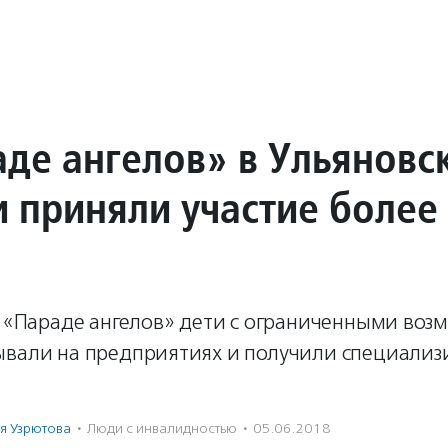
аде ангелов» в Ульяновс
и приняли участие более
на «Параде ангелов» дети с ограниченными во
ывали на предприятиях и получили специали
я Узрютова
·
Люди с инвалидностью
·
05.06.2018