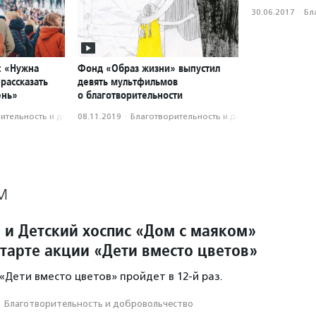
30.06.2017
·
Бл
: «Нужна
Фонд «Образ жизни» выпустил
рассказать
девять мультфильмов
ень»
о благотворительности
­тель­ность и доброволь­чест­во
08.11.2019
·
Благотвори­тель­ность и доброволь­чест­во
М
 и Детский хоспис «Дом с маяком»
старте акции «Дети вместо цветов»
 «Дети вместо цветов» пройдет в 12-й раз.
·
Благотвори­тель­ность и доброволь­чест­во