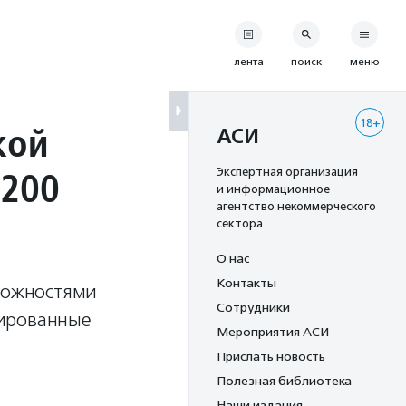
лента
поиск
меню
18+
кой
АСИ
 200
Экспертная организация
и информационное
агентство некоммерческого
сектора
О нас
Контакты
зможностями
Сотрудники
зированные
Мероприятия АСИ
Прислать новость
Полезная библиотека
Наши издания