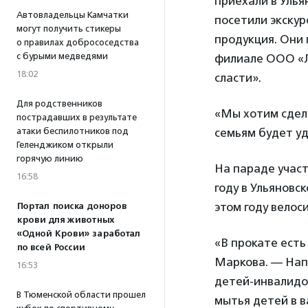
приехали в Улья
Автовладельцы Камчатки
посетили экскур
могут получить стикеры
продукция. Они
о правилах добрососедства
с бурыми медведями
филиале ООО «Л
18:02
сласти».
Для родственников
«Мы хотим сдел
пострадавших в результате
атаки беспилотников под
семьям будет у
Геленджиком открыли
горячую линию
На параде участ
16:58
году в Ульяновс
этом году велос
Портал поиска доноров
крови для животных
«Одной Крови» заработал
«В прокате есть
по всей России
Маркова. — Нап
16:53
детей-инвалидов
В Тюменской области прошел
мытья детей в в