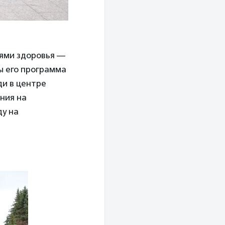
тями здоровья —
ды его программа
ди в центре
ания на
ду на