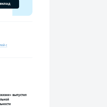
 вклад
тей с
жизни» выпустил
ильной
льности