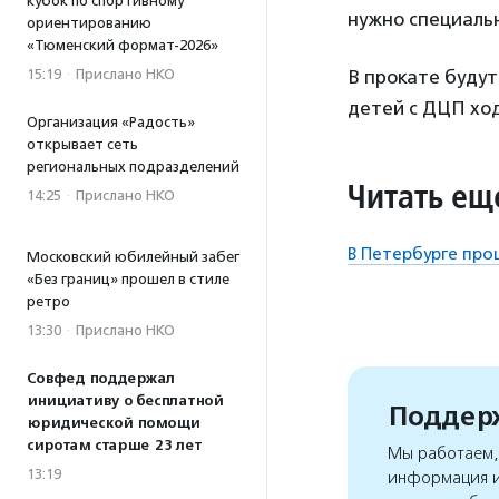
кубок по спортивному
нужно специаль
ориентированию
«Тюменский формат-2026»
15:19
·
Прислано НКО
В прокате буду
детей с ДЦП хо
Организация «Радость»
открывает сеть
региональных подразделений
Читать ещ
14:25
·
Прислано НКО
В Петербурге про
Московский юбилейный забег
«Без границ» прошел в стиле
ретро
13:30
·
Прислано НКО
Совфед поддержал
инициативу о бесплатной
Поддерж
юридической помощи
сиротам старше 23 лет
Мы работаем, 
13:19
информация и