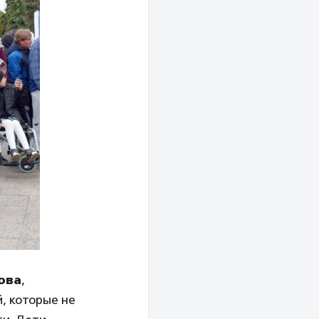
ова
,
, которые не