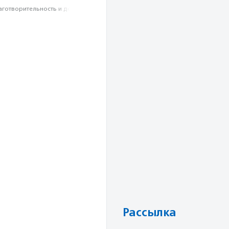
аготвори­тель­ность и доброволь­чест­во
Рассылка