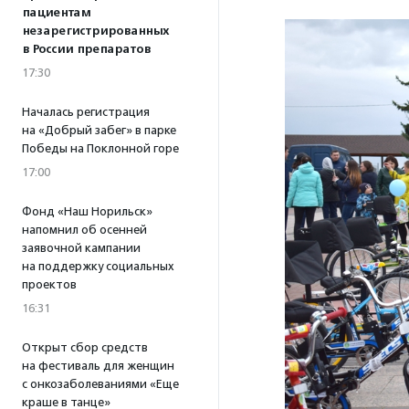
пациентам
незарегистрированных
в России препаратов
17:30
Началась регистрация
на «Добрый забег» в парке
Победы на Поклонной горе
17:00
Фонд «Наш Норильск»
напомнил об осенней
заявочной кампании
на поддержку социальных
проектов
16:31
Открыт сбор средств
на фестиваль для женщин
с онкозаболеваниями «Еще
краше в танце»