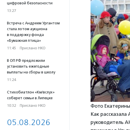
цифровой безопасности
13:27
Встреча с Андреем Ургантом
стала лотом аукциона
в поддержку фонда
«Бумажная птица»
11:45
·
Прислано НКО
В ОП РФ предложили
установить ежегодные
выплаты на сборы в школу
11:24
Стихобиатлон «Км/вслух»
соберет семьи в Липецке
Фото Екатерин
10:32
·
Прислано НКО
Как рассказала
05.08.2026
руководитель АН