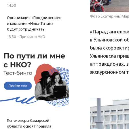
14:50
Фото Екатерины Ма
Организация «Продвижение»
и компания «Инва-Титан»
будут сотрудничать
«Парад ангелов
13:30
·
Прислано НКО
в Ульяновской о
была скорректи
Ульяновска приш
аттракционах, з
экскурсионном 
Пенсионеры Самарской
области освоят правила