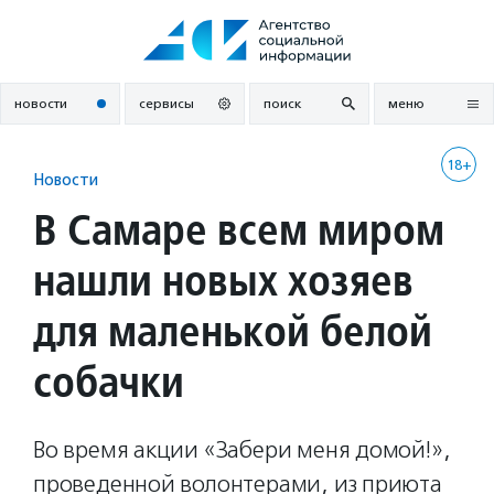
Перейти
к
содержанию
новости
сервисы
поиск
меню
18+
Новости
В Самаре всем миром
нашли новых хозяев
для маленькой белой
собачки
Во время акции «Забери меня домой!»,
проведенной волонтерами, из приюта