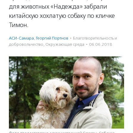
для животных «Надежда» забрали
китайскую хохлатую собаку по кличке
Тимон.
АСИ-Самара
,
Георгий Портнов
·
Благотвори­тель­ность и
доброволь­чест­во
,
Окружающая среда
·
06.06.2018