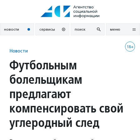
Перейти
к
содержанию
новости
сервисы
поиск
меню
18+
Новости
Футбольным
болельщикам
предлагают
компенсировать свой
углеродный след