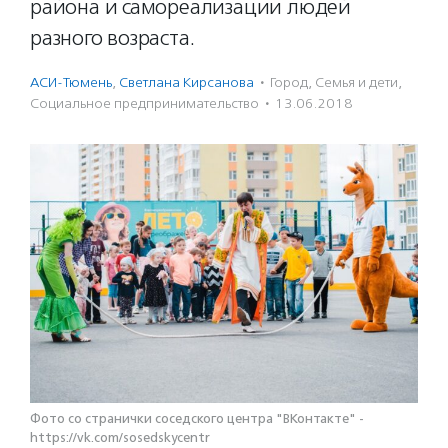
района и самореализации людей
разного возраста.
АСИ-Тюмень
,
Светлана Кирсанова
·
Город
,
Семья и дети
,
Социальное предпри­нима­тель­ство
·
13.06.2018
Фото со странички соседского центра "ВКонтакте" -
https://vk.com/sosedskycentr