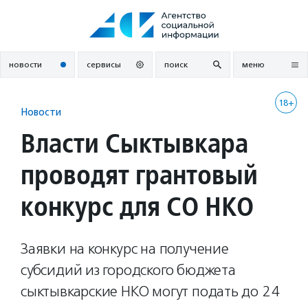
Перейти
к
содержанию
новости
сервисы
поиск
меню
18+
Новости
Власти Сыктывкара
проводят грантовый
конкурс для СО НКО
Заявки на конкурс на получение
субсидий из городского бюджета
сыктывкарские НКО могут подать до 24