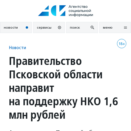
Перейти
к
содержанию
новости
сервисы
поиск
меню
18+
Новости
Правительство
Псковской области
направит
на поддержку НКО 1,6
млн рублей