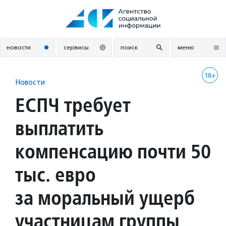
Перейти
к
содержанию
новости
сервисы
поиск
меню
18+
Новости
ЕСПЧ требует
выплатить
компенсацию почти 50
тыс. евро
за моральный ущерб
участницам группы