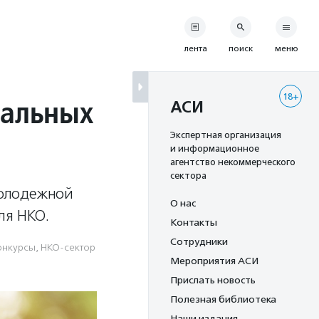
лента
поиск
меню
18+
иальных
АСИ
Экспертная организация
и информационное
агентство некоммерческого
сектора
молодежной
О нас
ля НКО.
Контакты
Сотрудники
конкурсы
,
НКО-сектор
Мероприятия АСИ
Прислать новость
Полезная библиотека
Наши издания