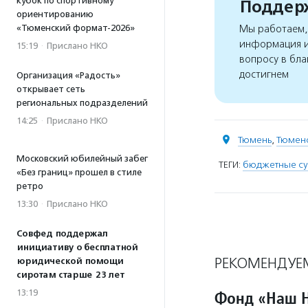
кубок по спортивному
Поддерж
ориентированию
«Тюменский формат-2026»
Мы работаем, 
информация и
15:19
·
Прислано НКО
вопросу в бла
достигнем
Организация «Радость»
открывает сеть
региональных подразделений
14:25
·
Прислано НКО
Тюмень
,
Тюменс
Московский юбилейный забег
ТЕГИ:
бюджетные су
«Без границ» прошел в стиле
ретро
13:30
·
Прислано НКО
Совфед поддержал
инициативу о бесплатной
РЕКОМЕНДУЕ
юридической помощи
сиротам старше 23 лет
Фонд «Наш Н
13:19