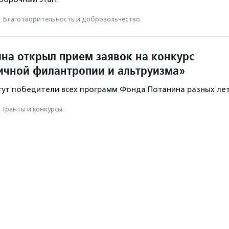
·
Благотвори­тель­ность и доброволь­чест­во
на открыл прием заявок на конкурс
ичной филантропии и альтруизма»
гут победители всех программ Фонда Потанина разных лет
·
Гранты и конкурсы