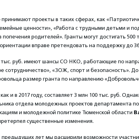
 принимают проекты в таких сферах, как «Патриотич
Семейные ценности», «Работа с трудными детьми и по
 попечения родителей». Гранты могут достигать 500 т
риентации вправе претендовать на поддержку до 360
0 тыс. руб. имеют шансы СО НКО, работающие по нап
 сотрудничество», «ЗОЖ, спорт и безопасность». До
ровольца размер гранта по направлению «Добровольч
к и в 2017 году, составляет 3 млн 100 тыс. руб. Однак
льника отдела молодежных проектов департамента п
икациям и молодежной политике Тюменской области
В
 претерпел существенные изменения.
а предыдущих лет мы расширили возможности участни