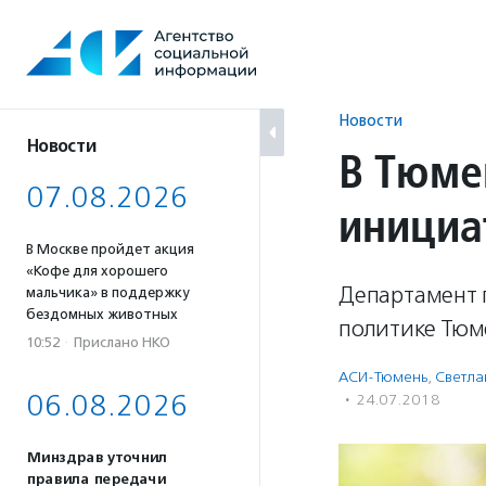
Перейти
к
содержанию
Новости
Новости
В Тюме
07.08.2026
инициа
В Москве пройдет акция
«Кофе для хорошего
Департамент 
мальчика» в поддержку
бездомных животных
политике Тюм
10:52
·
Прислано НКО
АСИ-Тюмень
,
Светла
06.08.2026
·
24.07.2018
Минздрав уточнил
правила передачи