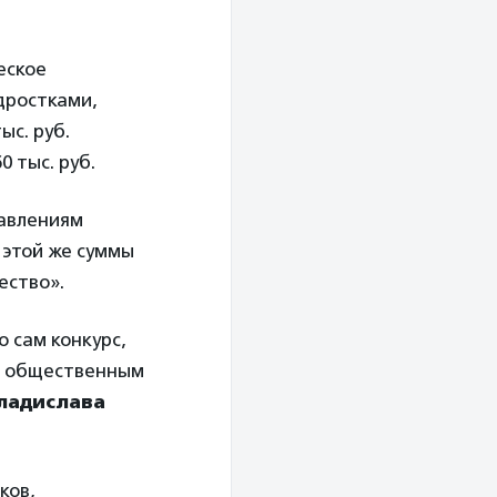
еское
дростками,
ыс. руб.
 тыс. руб.
равлениям
 этой же суммы
ество».
о сам конкурс,
о общественным
ладислава
ков,