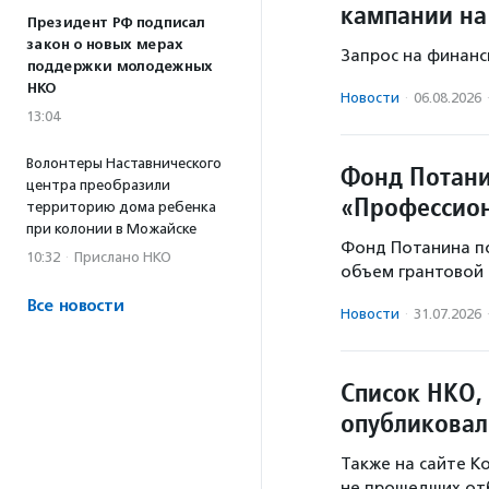
кампании на
Президент РФ подписал
закон о новых мерах
Запрос на финанс
поддержки молодежных
НКО
Новости
·
06.08.2026
13:04
Волонтеры Наставнического
Фонд Потани
центра преобразили
«Профессион
территорию дома ребенка
при колонии в Можайске
Фонд Потанина п
10:32
·
Прислано НКО
объем грантовой 
Все новости
Новости
·
31.07.2026
Список НКО,
опубликовал
Также на сайте К
не прошедших от