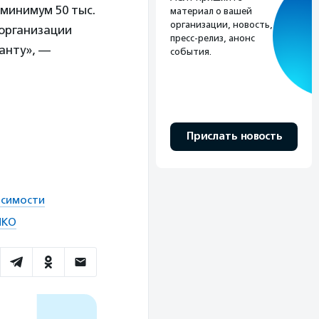
минимум 50 тыс.
материал о вашей
организации, новость,
 организации
пресс-релиз, анонс
ранту», —
события.
Прислать новость
исимости
НКО