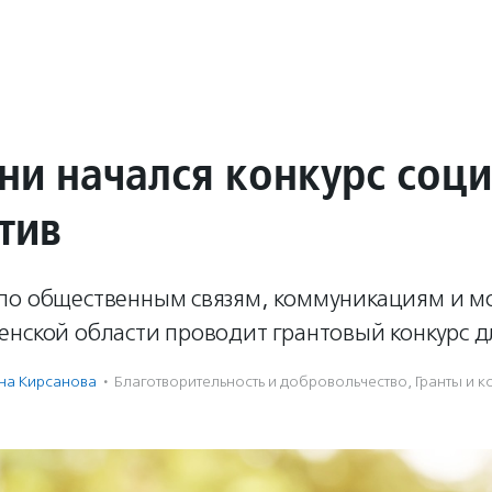
ни начался конкурс соц
тив
по общественным связям, коммуникациям и 
енской области проводит грантовый конкурс д
на Кирсанова
·
Благотвори­тель­ность и доброволь­чест­во
,
Гранты и 