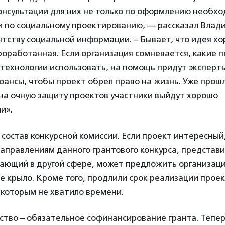
онсультации для них не только по оформлению необх
и по социальному проектированию, — рассказал Влад
тству социальной информации. – Бывает, что идея хо
оработанная. Если организация сомневается, какие 
е технологии использовать, на помощь придут эксперт
юансы, чтобы проект обрел право на жизнь. Уже прошл
 на очную защиту проектов участники выйдут хорошо
и».
состав конкурсной комиссии. Если проект интересный,
аправлениям данного грантового конкурса, представ
тающий в другой сфере, может предложить организаци
е крыло. Кроме того, продлили срок реализации проек
екоторым не хватило времени.
тво – обязательное софинансирование гранта. Тепер