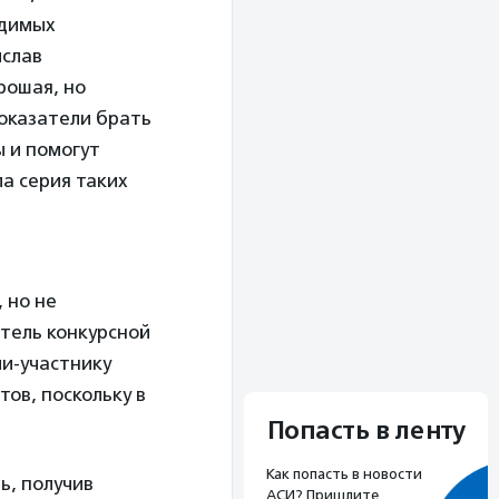
одимых
ислав
рошая, но
показатели брать
ы и помогут
а серия таких
 но не
итель конкурсной
и-участнику
тов, поскольку в
Попасть в ленту
Как попасть в новости
ь, получив
АСИ? Пришлите