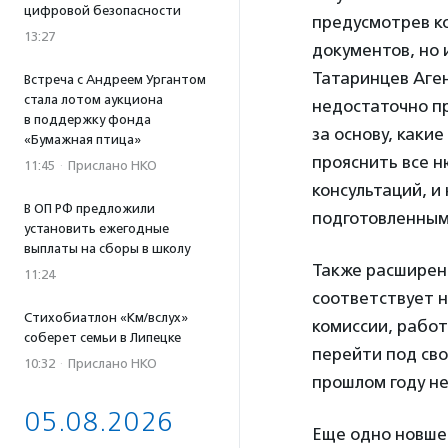
цифровой безопасности
предусмотрев к
13:27
документов, но 
Татаринцев Аген
Встреча с Андреем Ургантом
стала лотом аукциона
недостаточно пр
в поддержку фонда
за основу, каки
«Бумажная птица»
прояснить все н
11:45
·
Прислано НКО
консультаций, и
В ОП РФ предложили
подготовленным
установить ежегодные
выплаты на сборы в школу
Также расширен 
11:24
соответствует н
Стихобиатлон «Км/вслух»
комиссии, рабо
соберет семьи в Липецке
перейти под сво
10:32
·
Прислано НКО
прошлом году н
05.08.2026
Еще одно новшес