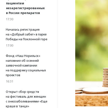
пациентам
незарегистрированных
в России препаратов
17:30
Началась регистрация
на «Добрый забег» в парке
Победы на Поклонной горе
17:00
Фонд «Наш Норильск»
напомнил об осенней
заявочной кампании
на поддержку социальных
проектов
16:31
Открыт сбор средств
на фестиваль для женщин
с онкозаболеваниями «Еще
краше в танце»