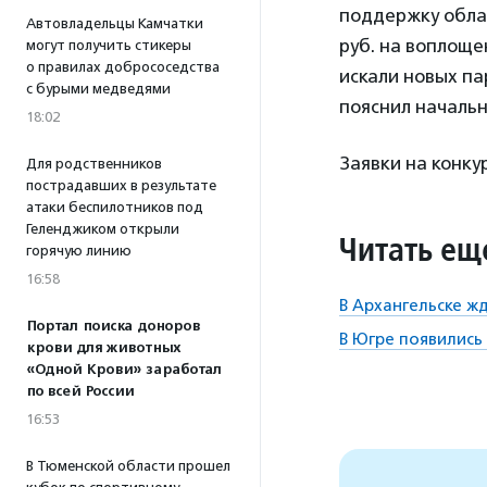
поддержку обла
Автовладельцы Камчатки
руб. на воплоще
могут получить стикеры
о правилах добрососедства
искали новых па
с бурыми медведями
пояснил началь
18:02
Заявки на конку
Для родственников
пострадавших в результате
атаки беспилотников под
Геленджиком открыли
Читать ещ
горячую линию
16:58
В Архангельске ж
Портал поиска доноров
В Югре появилис
крови для животных
«Одной Крови» заработал
по всей России
16:53
В Тюменской области прошел