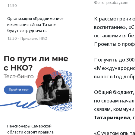
Фото: pixabay.com
14:50
К рассмотрению
Организация «Продвижение»
и компания «Инва-Титан»
воспитание», «
будут сотрудничать
оставшимися без
13:30
·
Прислано НКО
Проекты о профо
Получить до 30
«Международное
вырос в Год доб
Общий бюджет, ка
по словам нача
связям, коммун
Татаринцева
,
Пенсионеры Самарской
области освоят правила
«С учетом опыт