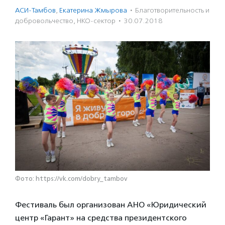
АСИ-Тамбов
,
Екатерина Жмырова
·
Благотвори­тель­ность и
доброволь­чест­во
,
НКО-сектор
·
30.07.2018
Фото: https://vk.com/dobry_tambov
Фестиваль был организован АНО «Юридический
центр «Гарант» на средства президентского