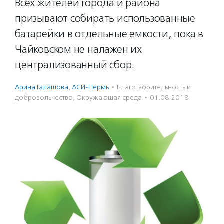
Всех жителей города и района
призывают собирать использованные
батарейки в отдельные емкости, пока в
Чайковском не налажен их
централизованный сбор.
Арина Галашова
,
АСИ-Пермь
·
Благотвори­тель­ность и
доброволь­чест­во
,
Окружающая среда
·
01.08.2018