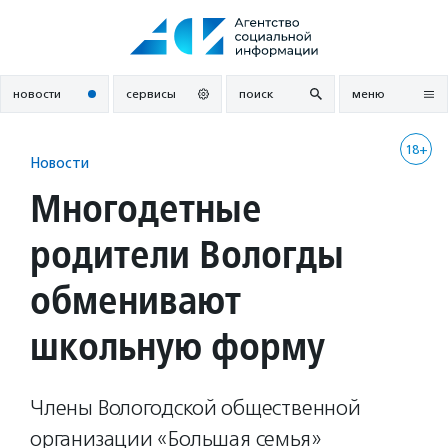
Перейти
к
содержанию
новости
сервисы
поиск
меню
18+
Новости
Многодетные
родители Вологды
обменивают
школьную форму
Члены Вологодской общественной
организации «Большая семья»