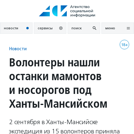
Перейти
к
содержанию
новости
сервисы
поиск
меню
18+
Новости
Волонтеры нашли
останки мамонтов
и носорогов под
Ханты-Мансийском
2 сентября в Ханты-Мансийске
экспедиция из 15 волонтеров приняла