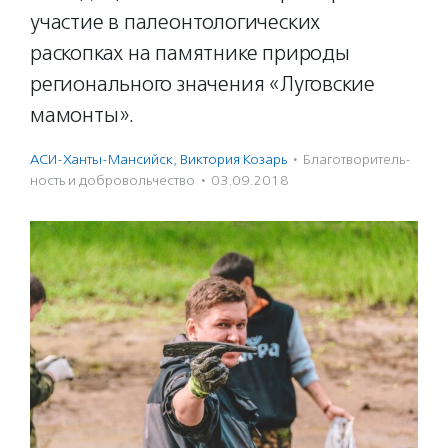
участие в палеонтологических
раскопках на памятнике природы
регионального значения «Луговские
мамонты».
АСИ-Ханты-Мансийск
,
Виктория Козарь
·
Благотвори­тель­
ность и доброволь­чест­во
·
03.09.2018