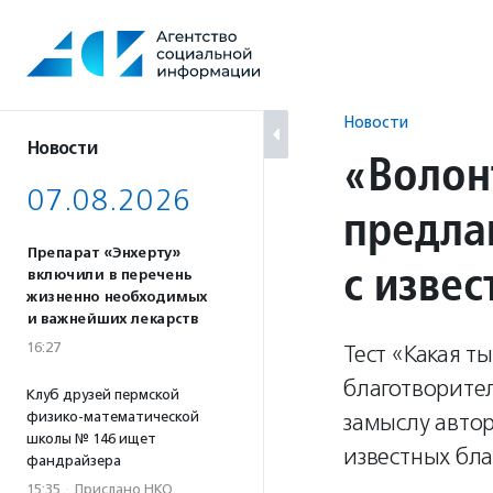
Перейти
к
содержанию
Новости
Новости
«Волон
07.08.2026
предлаг
Препарат «Энхерту»
с изве
включили в перечень
жизненно необходимых
и важнейших лекарств
16:27
Тест «Какая т
благотворител
Клуб друзей пермской
физико-математической
замыслу автор
школы № 146 ищет
известных бла
фандрайзера
15:35
·
Прислано НКО