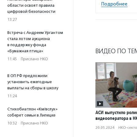
Подробнее
области освоят правила
цифровой безопасности
13:27
Встреча с Андреем Ургантом
стала лотом аукциона
в поддержку фонда
ВИДЕО ПО ТЕ
«Бумажная птица»
11:45
·
Прислано НКО
В ОП РФ предложили
установить ежегодные
выплаты на сборы в школу
11:24
Стихобиатлон «Км/вслух»
АСИ выпустило роли
соберет семьи в Липецке
видеооператора в Н
10:32
·
Прислано НКО
20.05.2024
·
НКО-сект