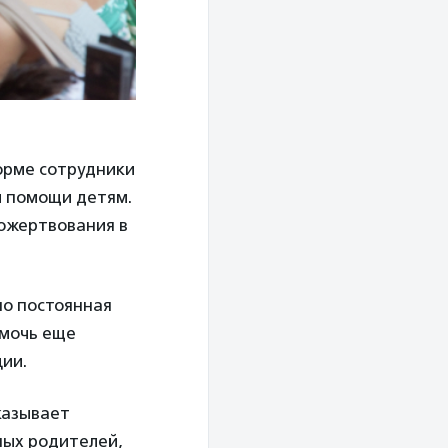
форме сотрудники
и помощи детям.
пожертвования в
но постоянная
омочь еще
ции.
казывает
ных родителей,