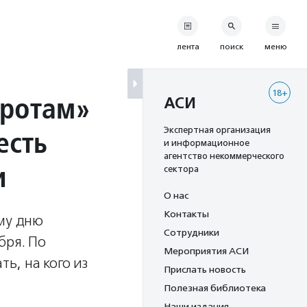
лента
поиск
меню
18+
иротам»
АСИ
есть
Экспертная организация
и информационное
агентство некоммерческого
и
сектора
О нас
Контакты
ому дню
Сотрудники
бря. По
Мероприятия АСИ
ь, на кого из
Прислать новость
Полезная библиотека
Наши издания