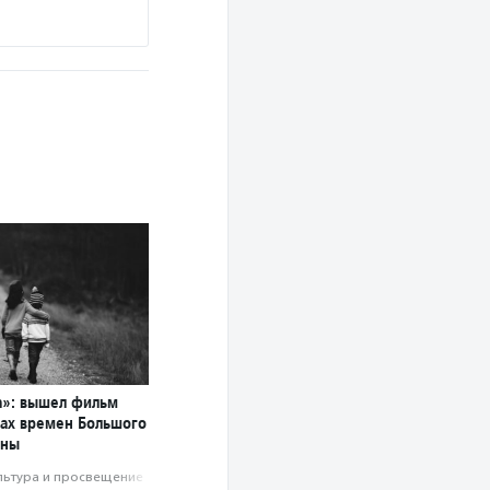
а»: вышел фильм
мах времен Большого
йны
льтура и просвещение