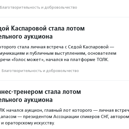
Благотвори­тель­ность и доброволь­чест­во
дой Каспаровой стала лотом
ельного аукциона
оторого стала личная встреча с Седой Каспаровой —
муникациям и публичным выступлениям, основателем
речи «Голос может», начался на платформе ТОЛК.
·
Благотвори­тель­ность и доброволь­чест­во
знес-тренером стала лотом
ельного аукциона
К начался аукцион, главный лот которого — личная встре
дапасом — президентом Ассоциации спикеров СНГ, автором
 и ораторскому искусству.