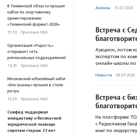
В Тюменской области прошел
Анонсы
·
15.07.2026
·
кубок по спортивному
ориентированию
«Тюменский формат-2026»
Встреча с Се
15:19
·
Прислано НКО
благотворит
Организация «Радость»
Аукцион, лотом к
открывает сеть
экспертом по ком
региональных подразделений
онлайн-школы по 
14:25
·
Прислано НКО
Новости
·
08.07.2026
Московский юбилейный забег
«Без границ» прошел в стиле
ретро
Встреча с би
13:30
·
Прислано НКО
благотворит
Совфед поддержал
На платформе ТОЛ
инициативу о бесплатной
с Радиславом Ган
юридической помощи
книг по лидерству
сиротам старше 23 лет