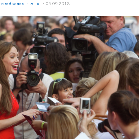
ь и доброволь­чест­во
·
05.09.2018