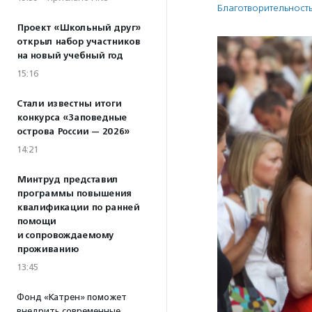
Благотвори­тель­ност
Проект «Школьный друг»
открыл набор участников
на новый учебный год
15:16
Стали известны итоги
конкурса «Заповедные
острова России — 2026»
14:21
Минтруд представил
программы повышения
квалификации по ранней
помощи
и сопровождаемому
проживанию
13:45
Фонд «Катрен» поможет
внедрить современные