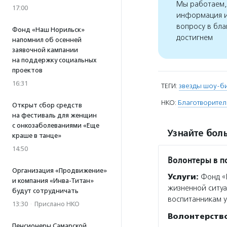
Мы работаем, 
17:00
информация и
вопросу в бла
Фонд «Наш Норильск»
достигнем
напомнил об осенней
заявочной кампании
на поддержку социальных
проектов
16:31
ТЕГИ:
звезды шоу-б
НКО:
Благотворител
Открыт сбор средств
на фестиваль для женщин
с онкозаболеваниями «Еще
Узнайте боль
краше в танце»
14:50
Волонтеры в 
Организация «Продвижение»
Услуги:
Фонд «В
и компания «Инва-Титан»
жизненной ситуа
будут сотрудничать
воспитанникам у
13:30
·
Прислано НКО
Волонтерств
Пенсионеры Самарской