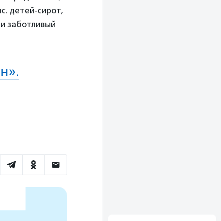
с. детей-сирот,
 и заботливый
н».