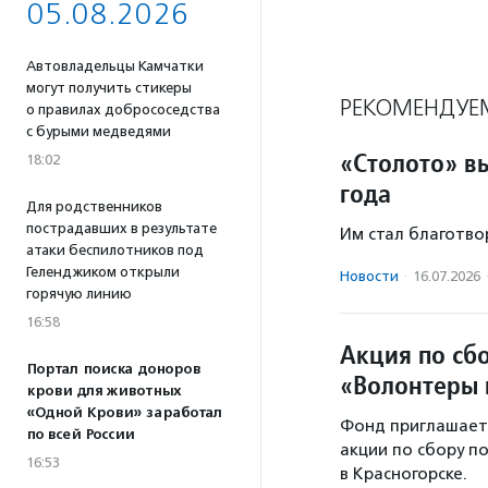
05.08.2026
Автовладельцы Камчатки
могут получить стикеры
РЕКОМЕНДУЕ
о правилах добрососедства
с бурыми медведями
«Столото» в
18:02
года
Для родственников
пострадавших в результате
Им стал благотво
атаки беспилотников под
Геленджиком открыли
Новости
·
16.07.2026
горячую линию
16:58
Акция по сб
Портал поиска доноров
«Волонтеры 
крови для животных
«Одной Крови» заработал
Фонд приглашает
по всей России
акции по сбору п
16:53
в Красногорске.