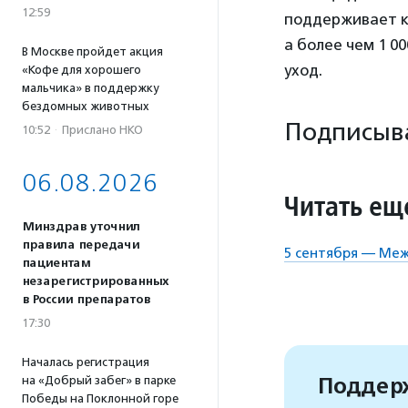
12:59
поддерживает кр
а более чем 1 0
В Москве пройдет акция
уход.
«Кофе для хорошего
мальчика» в поддержку
бездомных животных
Подписыва
10:52
·
Прислано НКО
06.08.2026
Читать ещ
Минздрав уточнил
правила передачи
5 сентября — Ме
пациентам
незарегистрированных
в России препаратов
17:30
Началась регистрация
Поддерж
на «Добрый забег» в парке
Победы на Поклонной горе