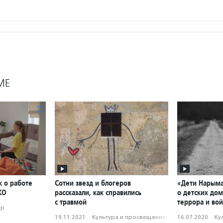
МЕ
к о работе
Сотни звезд и блогеров
«Дети Нарым
КО
рассказали, как справились
о детских до
с травмой
террора и во
ор
19.11.2021
·
Культура и просвещение
16.07.2020
·
Ку