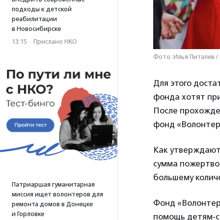
подходы к детской
реабилитации
в Новосибирске
13:15
·
Прислано НКО
Фото: Илья Питалев /
Для этого дост
фонда хотят пр
После прохожде
фонд «Волонтер
Как утверждают 
сумма пожертво
большему количе
Патриаршая гуманитарная
миссия ищет волонтеров для
Фонд «Волонтер
ремонта домов в Донецке
и Горловке
помощь детям-с