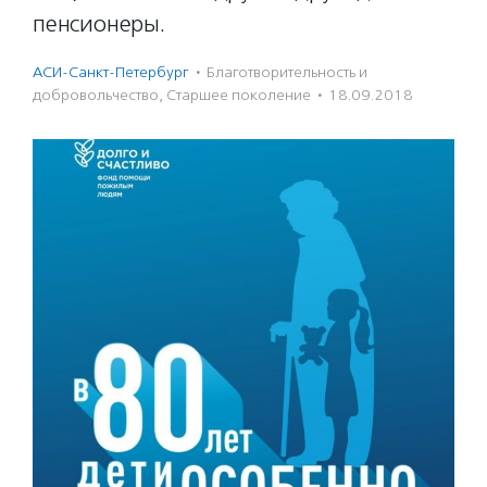
пенсионеры.
АСИ-Санкт-Петербург
·
Благотвори­тель­ность и
доброволь­чест­во
,
Старшее поколение
·
18.09.2018