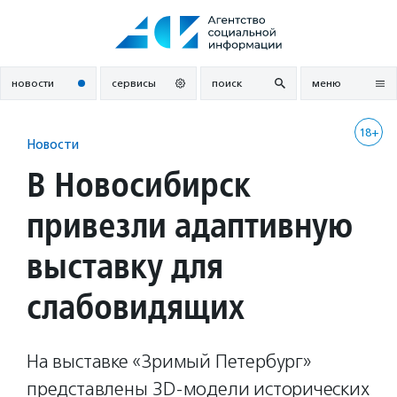
Перейти
к
содержанию
новости
сервисы
поиск
меню
18+
Новости
В Новосибирск
привезли адаптивную
выставку для
слабовидящих
На выставке «Зримый Петербург»
представлены 3D-модели исторических