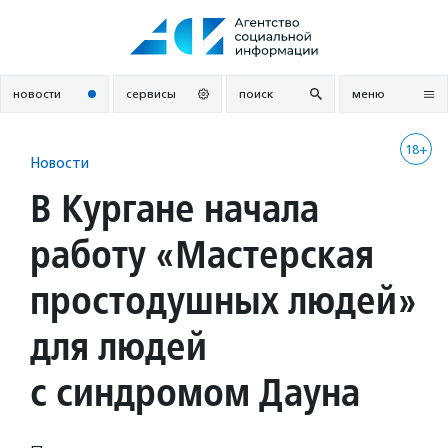
Перейти
к
содержанию
новости
сервисы
поиск
меню
18+
Новости
В Кургане начала
работу «Мастерская
простодушных людей»
для людей
с синдромом Дауна