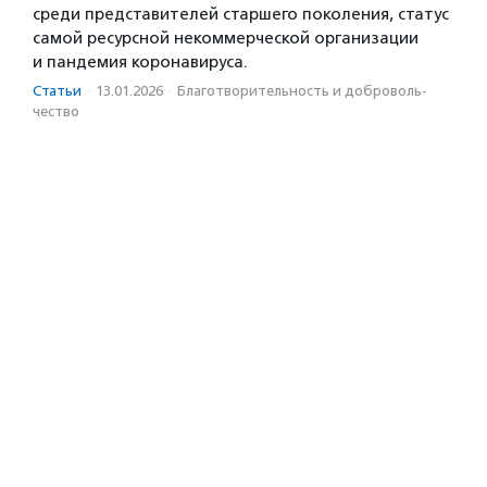
среди представителей старшего поколения, статус
самой ресурсной некоммерческой организации
и пандемия коронавируса.
Статьи
·
13.01.2026
·
Благотвори­тель­ность и доброволь­
чест­во