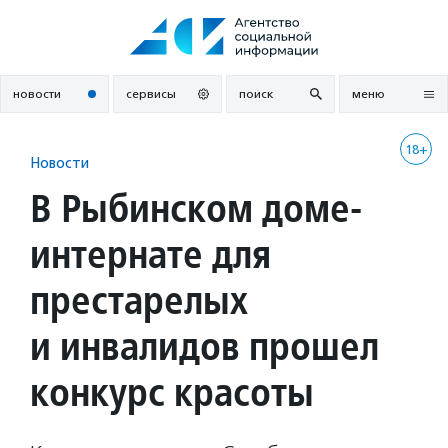
Перейти
к
содержанию
новости
сервисы
поиск
меню
18+
Новости
В Рыбинском доме-
интернате для
престарелых
и инвалидов прошел
конкурс красоты