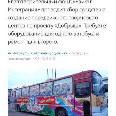
Благотворительный фонд «Байкал
Интеграция» проводит сбор средств на
создание передвижного творческого
центра по проекту «Добрыш». Требуется
оборудование для одного автобуса и
ремонт для второго.
АСИ-Иркутск
,
Светлана Бурдинская
·
Культура и
просвещение
·
03.10.2018