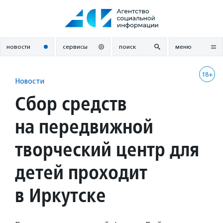
Перейти
к
содержанию
новости
сервисы
поиск
меню
18+
Новости
Сбор средств
на передвижной
творческий центр для
детей проходит
в Иркутске