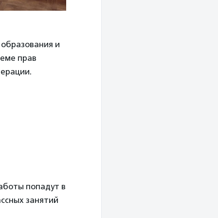
 образования и
теме прав
дерации.
аботы попадут в
ассных занятий