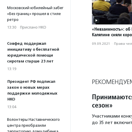
Московский юбилейный забег
«Без границ» прошел в стиле
ретро
13:30
·
Прислано НКО
«Невзаимность»: об
Каляпине сняли кор
Совфед поддержал
09.09.2021
·
Права че
инициативу о бесплатной
юридической помощи
сиротам старше 23 лет
13:19
РЕКОМЕНДУЕ
Президент РФ подписал
закон о новых мерах
поддержки молодежных
Принимаются
НКО
сезон»
13:04
Участниками конку
Волонтеры Наставнического
до 35 лет включи
центра преобразили
территорию дома ребенка