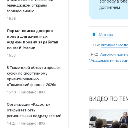
вопросу в бла
Геленджиком открыли
достигнем
горячую линию
16:58
Портал поиска доноров
Москва
крови для животных
«Одной Крови» заработал
ТЕГИ:
активная мол
по всей России
НКО:
Автономная н
16:53
"Академия инноваци
В Тюменской области прошел
кубок по спортивному
ориентированию
«Тюменский формат-2026»
15:19
·
Прислано НКО
ВИДЕО ПО ТЕ
Организация «Радость»
открывает сеть
региональных подразделений
14:25
·
Прислано НКО