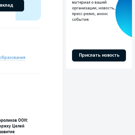
материал о вашей
 вклад
организации, новость,
пресс-релиз, анонс
события.
Прислать новость
 образования
ороликов ООН:
ержку Целей
азвития