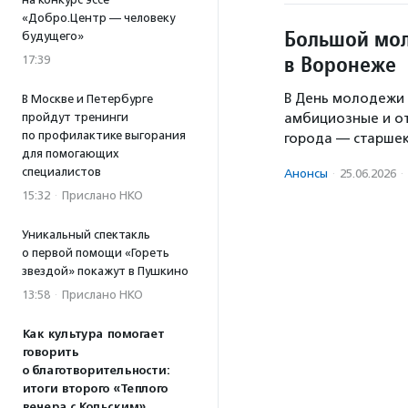
«Добро.Центр — человеку
Большой мол
будущего»
в Воронеже
17:39
В День молодежи 
В Москве и Петербурге
амбициозные и о
пройдут тренинги
по профилактике выгорания
города — старше
для помогающих
специалистов
Анонсы
·
25.06.2026
·
15:32
·
Прислано НКО
Уникальный спектакль
о первой помощи «Гореть
звездой» покажут в Пушкино
13:58
·
Прислано НКО
Как культура помогает
говорить
о благотворительности:
итоги второго «Теплого
вечера с Кольским»