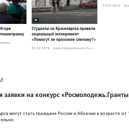
14.07.2016
·
Гр
 Игоре
Студенты из Красноярска провели
откометражку
социальный эксперимент
«Помогут ли прохожие слепому?»
ловека
01.02.2019
·
Благотвори­тель­ность и доброволь­чест­во
М
 заявки на конкурс «Росмолодежь.Гранты
рса могут стать граждане России и Абхазии в возрасте от 
тельно.