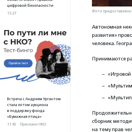
цифровой безопасности
Фото предоставлено
13:27
Автономная нек
развития» прово
человека. Геогр
Принимаются ра
«Игровой
«Мультим
«Мультип
Встреча с Андреем Ургантом
стала лотом аукциона
в поддержку фонда
Продолжительно
«Бумажная птица»
сборник методич
11:45
·
Прислано НКО
на тему прав че