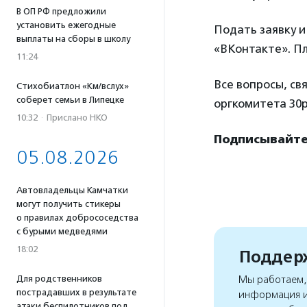
В ОП РФ предложили
установить ежегодные
Подать заявку и
выплаты на сборы в школу
«ВКонтакте». Пл
11:24
Все вопросы, св
Стихобиатлон «Км/вслух»
соберет семьи в Липецке
оргкомитета 30p
10:32
·
Прислано НКО
Подписывайтес
05.08.2026
Автовладельцы Камчатки
могут получить стикеры
о правилах добрососедства
с бурыми медведями
18:02
Поддерж
Мы работаем, 
Для родственников
пострадавших в результате
информация и
атаки беспилотников под