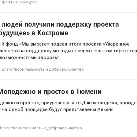
·
Гранты и конкурсы
 людей получили поддержку проекта
будущее» в Костроме
й фонд «Мы вместе» подвел итоги проекта «Уверенное
ленного на поддержку молодых людей с опытом сиротств
 возможностями здоровья.
·
Благотвори­тель­ность и доброволь­чест­во
Молодежно и просто» в Тюмени
дежно и просто», приуроченный ко Дню молодежи, пройде
. На одной площадке будут представлены Альянс
Благотвори­тель­ность и доброволь­чест­во