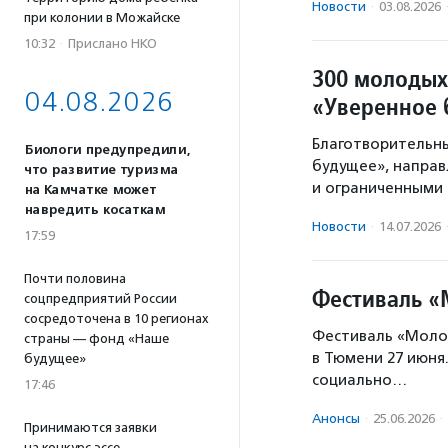
Новости
·
03.08.2026
при колонии в Можайске
10:32
·
Прислано НКО
300 молодых
04.08.2026
«Уверенное 
Благотворительны
Биологи предупредили,
будущее», направ
что развитие туризма
и ограниченными
на Камчатке может
навредить косаткам
Новости
·
14.07.2026
17:59
Почти половина
Фестиваль «
соцпредприятий России
сосредоточена в 10 регионах
Фестиваль «Моло
страны — фонд «Наше
в Тюмени 27 июня
будущее»
социально…
17:46
Анонсы
·
25.06.2026
·
Принимаются заявки
на конкурс эссе