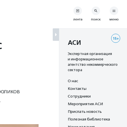
лента
поиск
меню
18+
с
АСИ
Экспертная организация
и информационное
агентство некоммерческого
сектора
О нас
Контакты
роликов
Сотрудники
.
Мероприятия АСИ
Прислать новость
Полезная библиотека
Наши издания