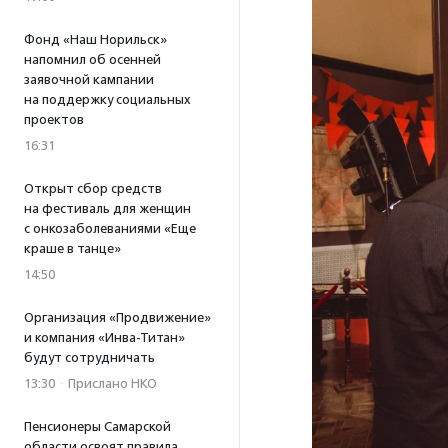
Фонд «Наш Норильск»
напомнил об осенней
заявочной кампании
на поддержку социальных
проектов
16:31
Открыт сбор средств
на фестиваль для женщин
с онкозаболеваниями «Еще
краше в танце»
14:50
Организация «Продвижение»
и компания «Инва-Титан»
будут сотрудничать
13:30
·
Прислано НКО
Пенсионеры Самарской
области освоят правила