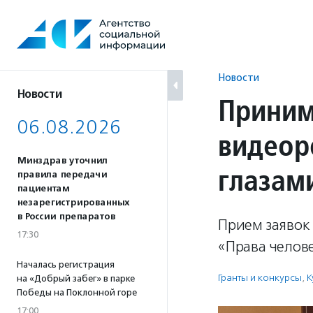
Перейти
к
содержанию
Новости
Новости
Приним
06.08.2026
видеор
Минздрав уточнил
глазам
правила передачи
пациентам
незарегистрированных
в России препаратов
Прием заявок 
17:30
«Права челов
Началась регистрация
Гранты и конкурсы
,
К
на «Добрый забег» в парке
Победы на Поклонной горе
17:00