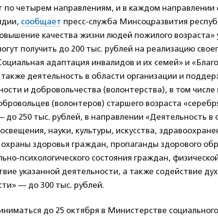
т по четырем направлениям, и в каждом направлении
идии,
сообщает
пресс-служба Минсоцразвития республ
овышение качества жизни людей пожилого возраста» 
огут получить до 200 тыс. рублей на реализацию своег
Социальная адаптация инвалидов и их семей» и «Благ
 также деятельность в области организации и подде
ости и добровольчества (волонтерства), в том числе
обровольцев (волонтеров) старшего возраста «серебр
 до 250 тыс. рублей, в направлении «Деятельность в
освещения, науки, культуры, искусства, здравоохране
 охраны здоровья граждан, пропаганды здорового обр
ьно-психологического состояния граждан, физической
твие указанной деятельности, а также содействие ду
ти» — до 300 тыс. рублей.
иниматься до 25 октября в Министерстве социальног