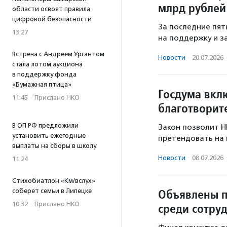
млрд рублей
области освоят правила
цифровой безопасности
За последние пят
13:27
на поддержку и з
Встреча с Андреем Ургантом
Новости
·
20.07.2026
стала лотом аукциона
в поддержку фонда
«Бумажная птица»
Госдума вкл
11:45
·
Прислано НКО
благотворит
В ОП РФ предложили
Закон позволит Н
установить ежегодные
претендовать на 
выплаты на сборы в школу
Новости
·
08.07.2026
11:24
Стихобиатлон «Км/вслух»
Объявлены п
соберет семьи в Липецке
10:32
·
Прислано НКО
среди сотру