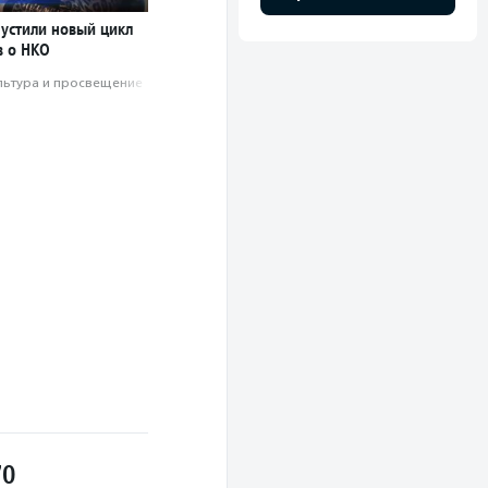
пустили новый цикл
 о НКО
льтура и просвещение
70