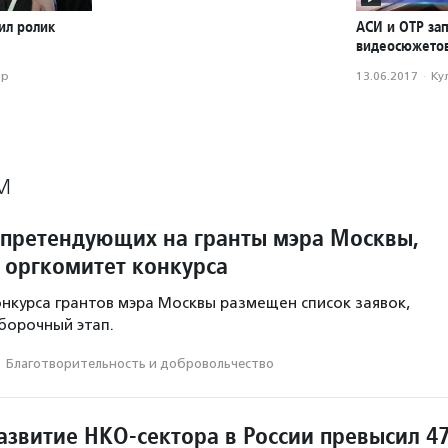
ил ролик
АСИ и ОТР за
видеосюжетов
ор
13.06.2017
·
Ку
М
 претендующих на гранты мэра Москвы,
 оргкомитет конкурса
онкурса грантов мэра Москвы размещен список заявок,
борочный этап.
·
Благотвори­тель­ность и доброволь­чест­во
азвитие НКО-сектора в России превысил 4