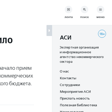
лента
поиск
меню
18+
ило
АСИ
Экспертная организация
и информационное
агентство некоммерческого
сектора
начало прием
О нас
екоммерческих
Контакты
кого бюджета.
Сотрудники
Мероприятия АСИ
Прислать новость
Полезная библиотека
Наши издания