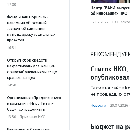
17:00
Центр ГРАНИ выпуст
об инновациях НКО
Фонд «Наш Норильск»
02.02.2022
·
НКО-сект
напомнил об осенней
заявочной кампании
на поддержку социальных
проектов
16:31
РЕКОМЕНДУЕ
Открыт сбор средств
на фестиваль для женщин
Список НКО,
с онкозаболеваниями «Еще
опубликовал
краше в танце»
14:50
Также на сайте К
не прошедших от
Организация «Продвижение»
и компания «Инва-Титан»
Новости
·
29.07.2026
будут сотрудничать
13:30
·
Прислано НКО
Бюджет на р
Пенсионеры Самарской