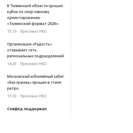
В Тюменской области прошел
кубок по спортивному
ориентированию
«Тюменский формат-2026»
15:19
·
Прислано НКО
Организация «Радость»
открывает сеть
региональных подразделений
14:25
·
Прислано НКО
Московский юбилейный забег
«Без границ» прошел в стиле
ретро
13:30
·
Прислано НКО
Совфед поддержал
инициативу о бесплатной
юридической помощи
сиротам старше 23 лет