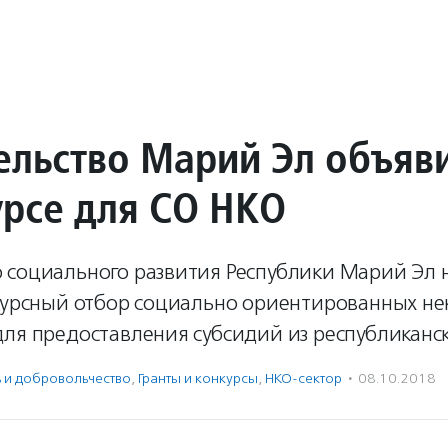
ельство Марий Эл объяв
урсе для СО НКО
 социального развития Республики Марий Эл 
нкурсный отбор социально ориентированных н
для предоставления субсидий из республиканс
ь и доброволь­чест­во
,
Гранты и конкурсы
,
НКО-сектор
·
08.10.2018