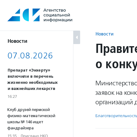
Перейти
к
содержанию
Новости
Новости
Правит
07.08.2026
о конк
Препарат «Энхерту»
включили в перечень
Министерство
жизненно необходимых
и важнейших лекарств
заявок на ко
16:27
организаций 
Клуб друзей пермской
Благотвори­тель­ност
физико-математической
школы № 146 ищет
фандрайзера
15:35
·
Прислано НКО