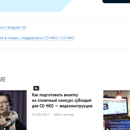
есп. Марий Эл
е в семье
,
поддержка СО НКО
,
СО НКО
МЕ
Как подготовить визитку
на столичный конкурс субсидий
для СО НКО — видеоинструкция
15.09.2017
·
НКО-сектор