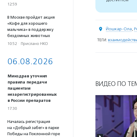
12:59
В Москве пройдет акция
«Кофе для хорошего
Йошкар-Ола
,
Р
мальчика» в поддержку
бездомных животных
ТЕГИ:
взаимодействи
10:52
·
Прислано НКО
06.08.2026
Минздрав уточнил
правила передачи
ВИДЕО ПО ТЕ
пациентам
незарегистрированных
в России препаратов
17:30
Началась регистрация
на «Добрый забег» в парке
Победы на Поклонной горе