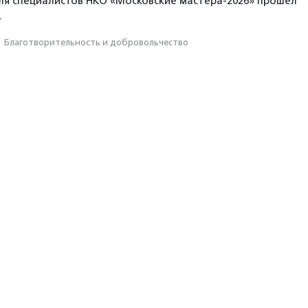
ля специалистов НКО «Московские мастера-2026» прошел
.
·
Благотвори­тель­ность и доброволь­чест­во