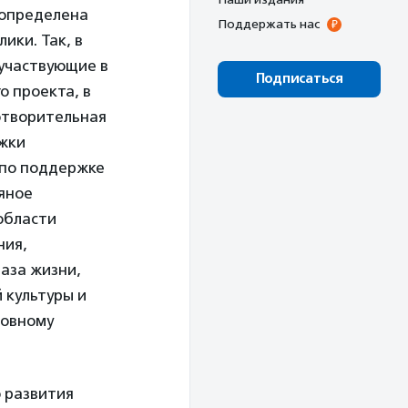
 определена
Поддержать нас
ики. Так, в
участвующие в
Подписаться
о проекта, в
отворительная
ржки
 по поддержке
яное
 области
ния,
аза жизни,
 культуры и
ховному
о развития