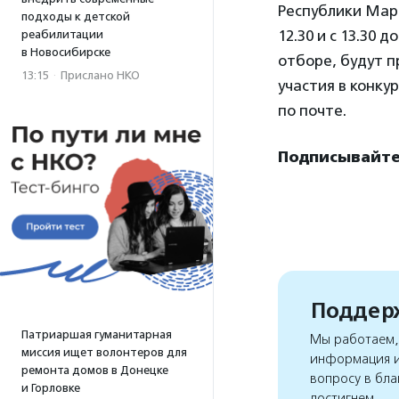
Республики Марий
подходы к детской
12.30 и с 13.30 
реабилитации
в Новосибирске
отборе, будут п
13:15
·
Прислано НКО
участия в конку
по почте.
Подписывайтес
Поддерж
Патриаршая гуманитарная
Мы работаем, 
миссия ищет волонтеров для
информация и
ремонта домов в Донецке
вопросу в бла
и Горловке
достигнем