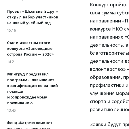
Конкурс пройде
Проект «Школьный друг»
своя сумма субс
открыл набор участников
направлении «П
на новый учебный год
конкурсе НКО см
15:16
направлениях «
Стали известны итоги
деятельность, а
конкурса «Заповедные
благотворительн
острова России — 2026»
деятельности д
14:21
волонтерство» —
Минтруд представил
образования, пр
программы повышения
профилактики и
квалификации по ранней
помощи
улучшения морал
и сопровождаемому
спорта и содейс
проживанию
развитию личнос
13:45
Фонд «Катрен» поможет
Заявки будут пр
внедрить современные