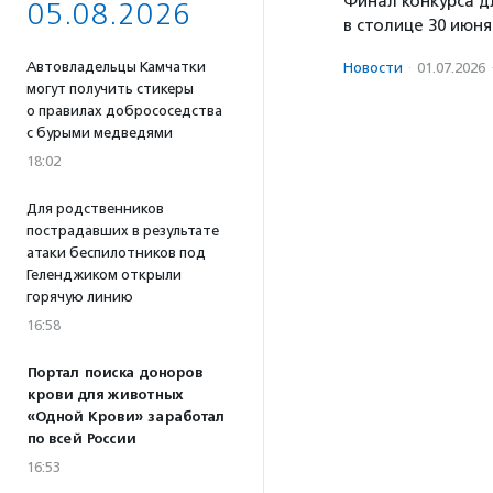
Финал конкурса д
05.08.2026
в столице 30 июня
Автовладельцы Камчатки
Новости
·
01.07.2026
могут получить стикеры
о правилах добрососедства
с бурыми медведями
18:02
Для родственников
пострадавших в результате
атаки беспилотников под
Геленджиком открыли
горячую линию
16:58
Портал поиска доноров
крови для животных
«Одной Крови» заработал
по всей России
16:53