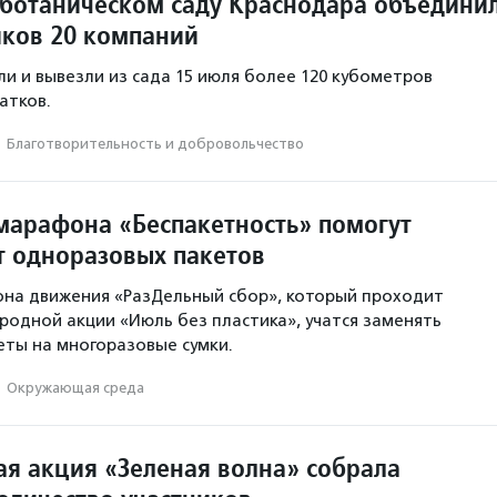
 ботаническом саду Краснодара объедини
иков 20 компаний
и и вывезли из сада 15 июля более 120 кубометров
атков.
·
Благотвори­тель­ность и доброволь­чест­во
марафона «Беспакетность» помогут
от одноразовых пакетов
она движения «РазДельный сбор», который проходит
родной акции «Июль без пластика», учатся заменять
ты на многоразовые сумки.
·
Окружающая среда
ая акция «Зеленая волна» собрала