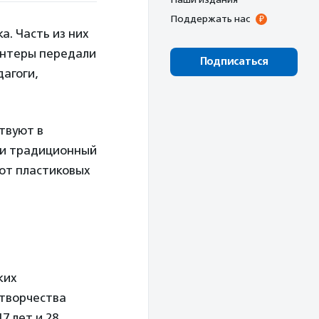
Поддержать нас
а. Часть из них
лонтеры передали
Подписаться
дагоги,
твуют в
ели традиционный
 от пластиковых
ких
 творчества
7 лет и 28