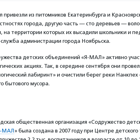
 привезли из питомников Екатеринбурга и Красноярск
стностях города, другую часть — сто деревьев — во
 на территории которых их высадили школьники и пе
-служба администрации города Ноябрьска.
ужества детских объединений «Я-МАЛ» активно учас
гических акциях. Так, в середине сентября они пров
огический лабиринт» и очистили берег реки Нанкпех
го бытового мусора.
одская общественная организация «Содружество детс
Я-МАЛ
» была создана в 2007 году при Центре детского
дружестве 2,2 тыс. воспитанников в возрасте от 10 до 1