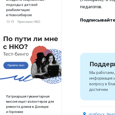
подходы к детской
педагогов.
реабилитации
в Новосибирске
Подписывайтес
13:15
·
Прислано НКО
Поддерж
Мы работаем, 
информация и
вопросу в бла
достигнем
Патриаршая гуманитарная
миссия ищет волонтеров для
ремонта домов в Донецке
и Горловке
Ноябрьск
,
Ямал