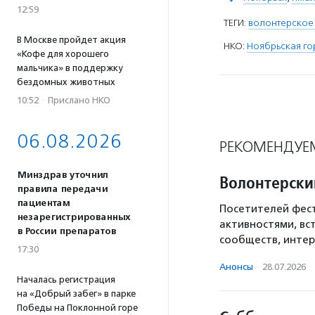
12:59
ТЕГИ:
волонтерское
В Москве пройдет акция
НКО:
Ноябрьская го
«Кофе для хорошего
мальчика» в поддержку
бездомных животных
10:52
·
Прислано НКО
06.08.2026
РЕКОМЕНДУЕ
Минздрав уточнил
Волонтерски
правила передачи
пациентам
Посетителей фест
незарегистрированных
активностями, вс
в России препаратов
сообществ, интер
17:30
Анонсы
·
28.07.2026
·
Началась регистрация
на «Добрый забег» в парке
Победы на Поклонной горе