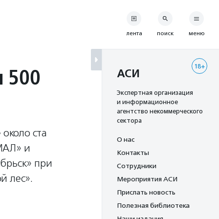
лента
поиск
меню
18+
 500
АСИ
Экспертная организация
и информационное
агентство некоммерческого
сектора
 около ста
О нас
МАЛ» и
Контакты
ябрьск» при
Сотрудники
й лес».
Мероприятия АСИ
Прислать новость
Полезная библиотека
Наши издания