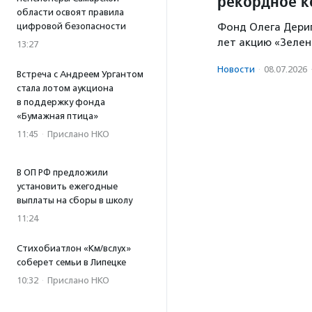
рекордное к
области освоят правила
Фонд Олега Дерип
цифровой безопасности
лет акцию «Зелен
13:27
Новости
·
08.07.2026
Встреча с Андреем Ургантом
стала лотом аукциона
в поддержку фонда
«Бумажная птица»
11:45
·
Прислано НКО
В ОП РФ предложили
установить ежегодные
выплаты на сборы в школу
11:24
Стихобиатлон «Км/вслух»
соберет семьи в Липецке
10:32
·
Прислано НКО