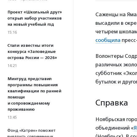
Проект «Школьный друг»
Саженцы на Ямал
открыл набор участников
высадили в окре
на новый учебный год
четырем школам,
15:16
сообщила
пресс
Стали известны итоги
конкурса «Заповедные
Волонтеры Содр
острова России — 2026»
различных эколо
14:21
субботник «Экол
Минтруд представил
бутылок и друго
программы повышения
квалификации по ранней
помощи
Справка
и сопровождаемому
проживанию
13:45
Ноябрьская гор
объединений «
Фонд «Катрен» поможет
(Ноябрьск). В со
внедрить современные