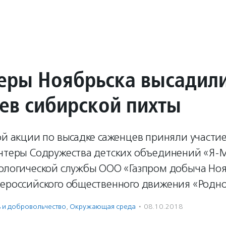
еры Ноябрьска высадили
ев сибирской пихты
ой акции по высадке саженцев приняли участие
онтеры Содружества детских объединений «Я-
кологической службы ООО «Газпром добыча Но
сероссийского общественного движения «Родно
ь и доброволь­чест­во
,
Окружающая среда
·
08.10.2018