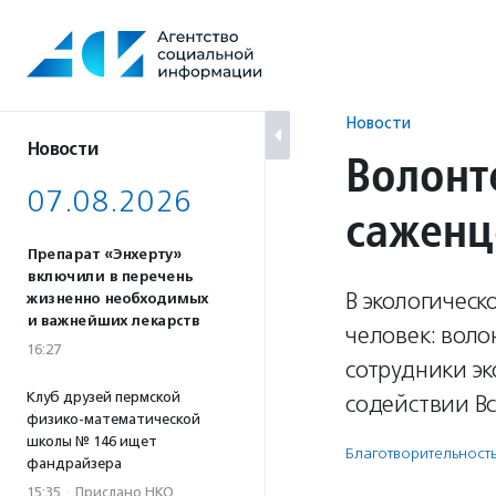
Перейти
к
содержанию
Новости
Новости
Волонт
07.08.2026
саженц
Препарат «Энхерту»
включили в перечень
В экологическ
жизненно необходимых
и важнейших лекарств
человек: вол
16:27
сотрудники э
Клуб друзей пермской
содействии В
физико-математической
школы № 146 ищет
Благотвори­тель­ност
фандрайзера
15:35
·
Прислано НКО