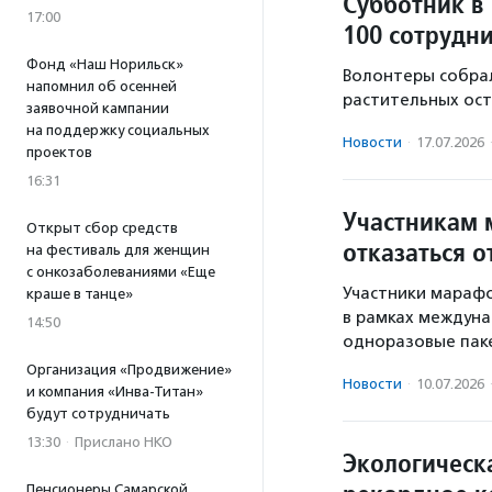
Субботник в
17:00
100 сотрудн
Фонд «Наш Норильск»
Волонтеры собрал
напомнил об осенней
растительных ост
заявочной кампании
на поддержку социальных
Новости
·
17.07.2026
проектов
16:31
Участникам 
Открыт сбор средств
отказаться 
на фестиваль для женщин
с онкозаболеваниями «Еще
Участники мараф
краше в танце»
в рамках междуна
14:50
одноразовые паке
Организация «Продвижение»
Новости
·
10.07.2026
и компания «Инва-Титан»
будут сотрудничать
13:30
·
Прислано НКО
Экологическ
Пенсионеры Самарской