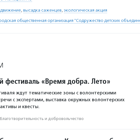
 движение
,
высадка саженцев
,
экологическая акция
родская общественная организация "Содружество детских объедин
М
й фестиваль «Время добра. Лето»
иваля ждут тематические зоны с волонтерскими
тречи с экспертами, выставка окружных волонтерских
активы и квесты.
Благотвори­тель­ность и доброволь­чест­во