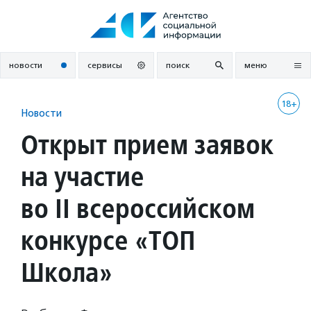
Перейти
к
содержанию
новости
сервисы
поиск
меню
18+
Новости
Открыт прием заявок
на участие
во II всероссийском
конкурсе «ТОП
Школа»