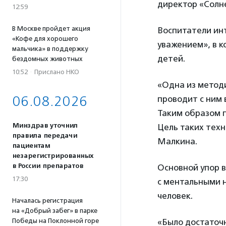
директор «Солн
12:59
В Москве пройдет акция
Воспитатели ин
«Кофе для хорошего
уважением», в к
мальчика» в поддержку
детей.
бездомных животных
10:52
·
Прислано НКО
«Одна из метод
06.08.2026
проводит с ним 
Таким образом 
Минздрав уточнил
Цель таких техн
правила передачи
Малкина.
пациентам
незарегистрированных
в России препаратов
Основной упор в
17:30
с ментальными н
человек.
Началась регистрация
на «Добрый забег» в парке
«Было достаточн
Победы на Поклонной горе