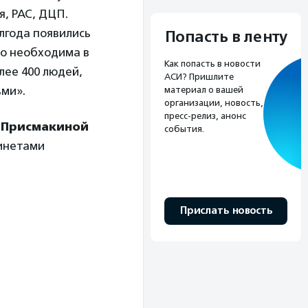
я, РАС, ДЦП.
лгода появились
Попасть в ленту
но необходима в
Как попасть в новости
лее 400 людей,
АСИ? Пришлите
ьми».
материал о вашей
организации, новость,
пресс-релиз, анонс
 Присмакиной
события.
бинетами
Прислать новость