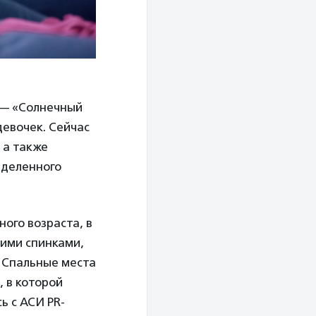
 — «Солнечный
девочек. Сейчас
 а также
еделенного
ого возраста, в
кими спинками,
. Спальные места
, в которой
ь с АСИ PR-