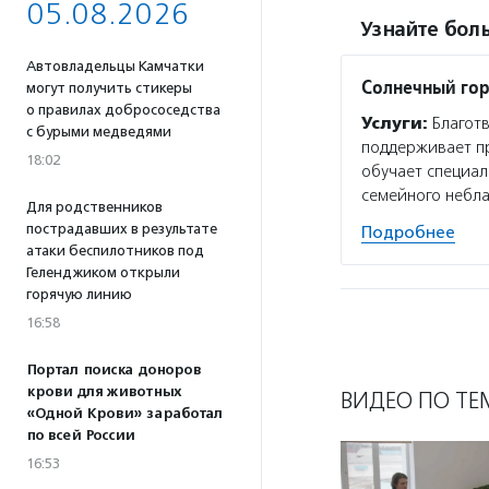
05.08.2026
Узнайте боль
Автовладельцы Камчатки
Солнечный го
могут получить стикеры
о правилах добрососедства
Услуги:
Благотв
с бурыми медведями
поддерживает пр
18:02
обучает специа
семейного небла
Для родственников
пострадавших в результате
Подробнее
атаки беспилотников под
Геленджиком открыли
горячую линию
16:58
Портал поиска доноров
крови для животных
ВИДЕО ПО ТЕ
«Одной Крови» заработал
по всей России
16:53