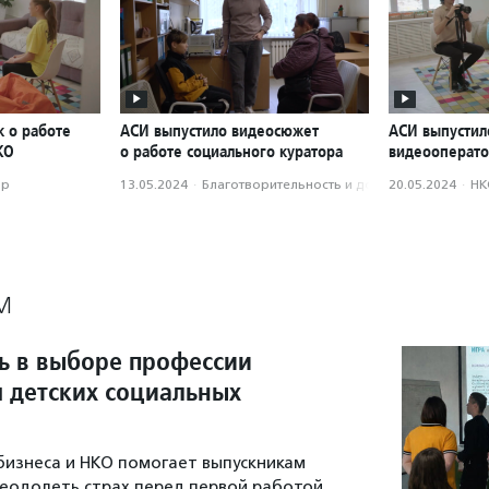
к о работе
АСИ выпустило видеосюжет
АСИ выпустил
КО
о работе социального куратора
видеооперато
ор
13.05.2024
·
Благотвори­тель­ность и доброволь­чест­во
20.05.2024
·
НК
М
ь в выборе профессии
 детских социальных
бизнеса и НКО помогает выпускникам
еодолеть страх перед первой работой,