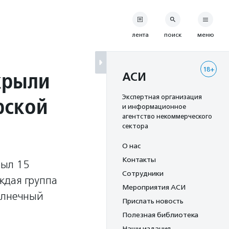
лента
поиск
меню
18+
крыли
АСИ
рской
Экспертная организация
и информационное
агентство некоммерческого
сектора
О нас
Контакты
рыл 15
Сотрудники
ждая группа
Мероприятия АСИ
олнечный
Прислать новость
Полезная библиотека
Наши издания