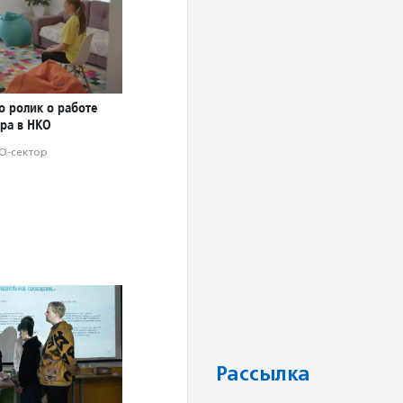
о ролик о работе
ра в НКО
О-сектор
Рассылка