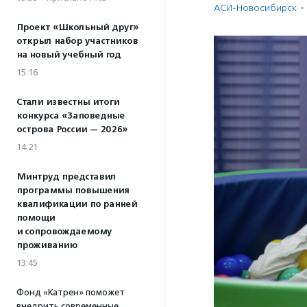
АСИ-Новосибирск
·
Проект «Школьный друг»
открыл набор участников
на новый учебный год
15:16
Стали известны итоги
конкурса «Заповедные
острова России — 2026»
14:21
Минтруд представил
программы повышения
квалификации по ранней
помощи
и сопровождаемому
проживанию
13:45
Фонд «Катрен» поможет
внедрить современные