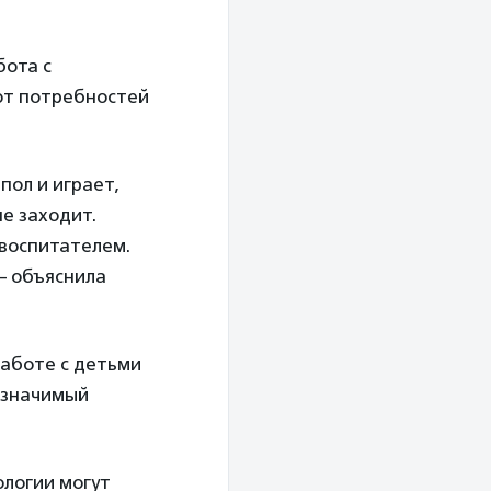
бота с
 от потребностей
пол и играет,
не заходит.
 воспитателем.
— объяснила
работе с детьми
я значимый
ологии могут