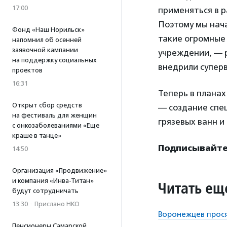
17:00
применяться в р
Поэтому мы нача
Фонд «Наш Норильск»
такие огромные 
напомнил об осенней
заявочной кампании
учреждении, — 
на поддержку социальных
внедрили суперв
проектов
16:31
Теперь в плана
Открыт сбор средств
— создание спе
на фестиваль для женщин
грязевых ванн и
с онкозаболеваниями «Еще
краше в танце»
Подписывайтес
14:50
Организация «Продвижение»
и компания «Инва-Титан»
Читать ещ
будут сотрудничать
13:30
·
Прислано НКО
Воронежцев прося
Пенсионеры Самарской