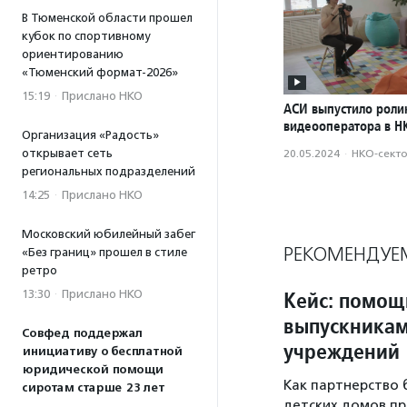
В Тюменской области прошел
кубок по спортивному
ориентированию
«Тюменский формат-2026»
15:19
·
Прислано НКО
АСИ выпустило роли
видеооператора в Н
Организация «Радость»
открывает сеть
20.05.2024
·
НКО-сект
региональных подразделений
14:25
·
Прислано НКО
Московский юбилейный забег
РЕКОМЕНДУЕ
«Без границ» прошел в стиле
ретро
Кейс: помощ
13:30
·
Прислано НКО
выпускникам
Совфед поддержал
учреждений
инициативу о бесплатной
юридической помощи
Как партнерство 
сиротам старше 23 лет
детских домов пр