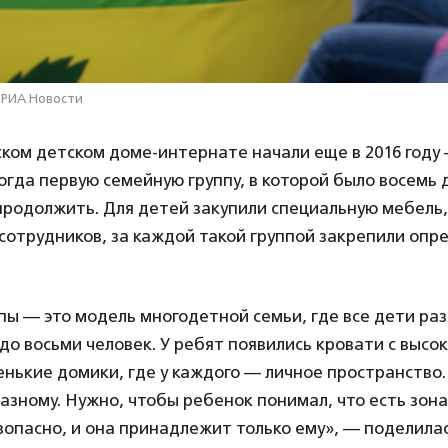
/ РИА Новости
ском детском доме-интернате начали еще в 2016 году
огда первую семейную группу, в которой было восемь 
родолжить. Для детей закупили специальную мебель,
сотрудников, за каждой такой группой закрепили опр
ы — это модель многодетной семьи, где все дети разн
до восьми человек. У ребят появились кровати с высо
нькие домики, где у каждого — личное пространство
зному. Нужно, чтобы ребенок понимал, что есть зона
опасно, и она принадлежит только ему», — поделилас