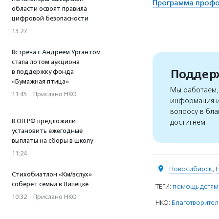
Программа профор
области освоят правила
цифровой безопасности
13:27
Встреча с Андреем Ургантом
стала лотом аукциона
Поддерж
в поддержку фонда
«Бумажная птица»
Мы работаем, 
11:45
·
Прислано НКО
информация и
вопросу в бла
В ОП РФ предложили
достигнем
установить ежегодные
выплаты на сборы в школу
11:24
Новосибирск
,
Стихобиатлон «Км/вслух»
соберет семьи в Липецке
ТЕГИ:
помощь детям 
10:32
·
Прислано НКО
НКО:
Благотворител