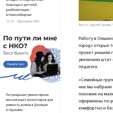
подходы к детской
реабилитации
в Новосибирске
13:15
·
Прислано НКО
Фото: Сергей Гунеев 
Работу в Ояшин
город» открыл т
проект решили п
увеличили штат 
педагога.
«Семейные групп
них мы набрали 
похожие на мале
Патриаршая гуманитарная
миссия ищет волонтеров для
оформлены по-ра
ремонта домов в Донецке
комфортно и без
и Горловке