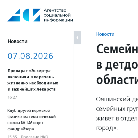
Перейти
к
содержанию
Новости
Новости
Семейн
07.08.2026
в детд
Препарат «Энхерту»
област
включили в перечень
жизненно необходимых
и важнейших лекарств
16:27
Ояшинский де
семейных гру
Клуб друзей пермской
физико-математической
живет в отде
школы № 146 ищет
город».
фандрайзера
15:35
·
Прислано НКО