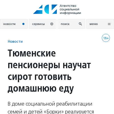
Перейти
к
содержанию
новости
сервисы
поиск
меню
18+
Новости
Тюменские
пенсионеры научат
сирот готовить
домашнюю еду
В доме социальной реабилитации
семей и детей «Борки» реализуется