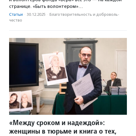
странице. «Быть волонтером»…
Статьи
·
30.12.2025
·
Благотвори­тель­ность и доброволь­
чест­во
«Между сроком и надеждой»:
женщины в тюрьме и книга о тех,