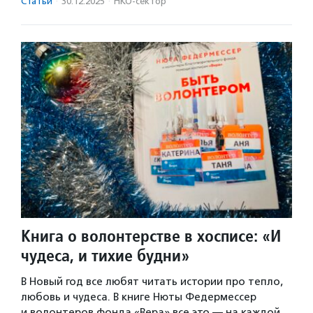
Статьи
·
30.12.2025
·
НКО-сектор
Книга о волонтерстве в хосписе: «И
чудеса, и тихие будни»
В Новый год все любят читать истории про тепло,
любовь и чудеса. В книге Нюты Федермессер
и волонтеров фонда «Вера» все это — на каждой