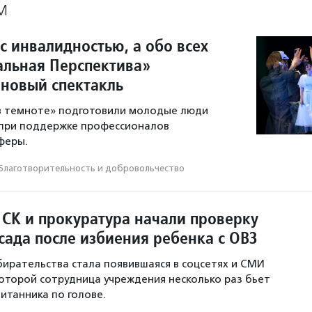
М
с инвалидностью, а обо всех
ральная Перспектива»
 новый спектакль
 в темноте» подготовили молодые люди
 при поддержке профессионалов
феры.
Благотвори­тель­ность и доброволь­чест­во
 СК и прокуратура начали проверку
сада после избиения ребенка с ОВЗ
ирательства стала появившаяся в соцсетях и СМИ
которой сотрудница учреждения несколько раз бьет
итанника по голове.