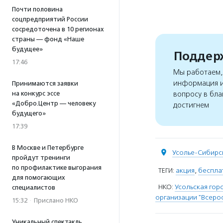
Почти половина
соцпредприятий России
сосредоточена в 10 регионах
страны — фонд «Наше
будущее»
Поддерж
17:46
Мы работаем, 
информация и
Принимаются заявки
на конкурс эссе
вопросу в бла
«Добро.Центр — человеку
достигнем
будущего»
17:39
В Москве и Петербурге
Усолье-Сибирс
пройдут тренинги
по профилактике выгорания
ТЕГИ:
акция
,
беспла
для помогающих
НКО:
Усольская гор
специалистов
организации "Всеро
15:32
·
Прислано НКО
Уникальный спектакль