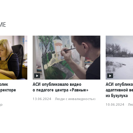
МЕ
олик
АСИ опубликовало видео
АСИ опублико
иректоре
о педагоге центра «Равные»
адаптивной в
из Бузулука
13.06.2024
·
Люди с инвалидностью
ор
10.06.2024
·
Лю