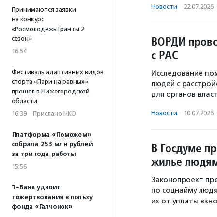
Новости
·
22.07.2026
Принимаются заявки
на конкурс
«Росмолодежь.Гранты 2
ВОРДИ прово
сезон»
16:54
с РАС
Фестиваль адаптивных видов
Исследование по
спорта «Пари на равных»
людей с расстрой
прошел в Нижегородской
для органов власт
области
Новости
·
10.07.2026
16:39
·
Прислано НКО
Платформа «Поможем»
собрала 253 млн рублей
В Госдуме п
за три года работы
жилье людям
15:56
Законопроект пр
Т-Банк удвоит
по соцнайму людям
пожертвования в пользу
их от уплаты взно
фонда «Галчонок»