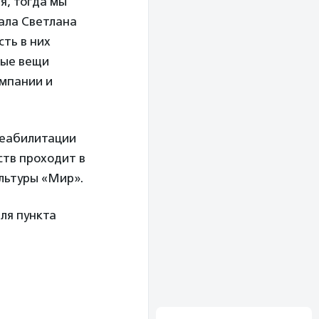
я, тогда мы
зала Светлана
сть в них
ные вещи
омпании и
реабилитации
ств проходит в
ультуры «Мир».
ля пункта