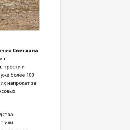
ления
Светлана
м с
, трости и
 уже более 100
их напрокат за
нсовых
дства
ет или