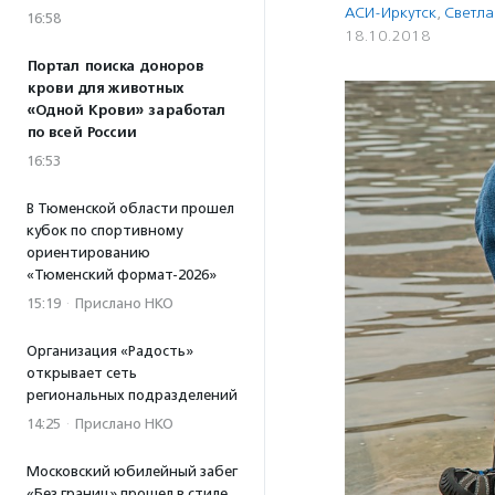
АСИ-Иркутск
,
Светла
16:58
18.10.2018
Портал поиска доноров
крови для животных
«Одной Крови» заработал
по всей России
16:53
В Тюменской области прошел
кубок по спортивному
ориентированию
«Тюменский формат-2026»
15:19
·
Прислано НКО
Организация «Радость»
открывает сеть
региональных подразделений
14:25
·
Прислано НКО
Московский юбилейный забег
«Без границ» прошел в стиле