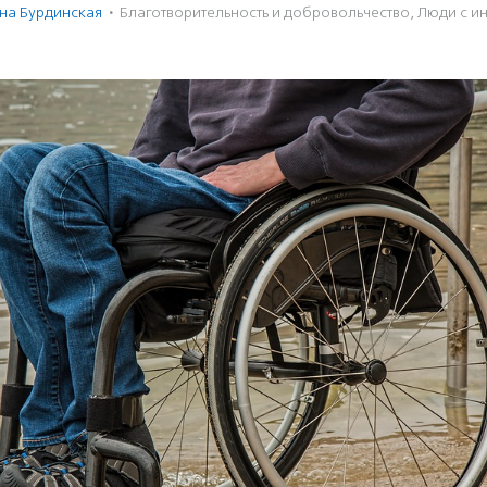
на Бурдинская
·
Благотвори­тель­ность и доброволь­чест­во
,
Люди с и