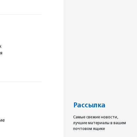
х
я
Рассылка
Cамые свежие новости,
ие
лучшие материалы в вашем
почтовом ящике