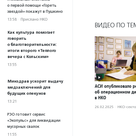
о первой помощи «Гореть
звездой» покажут в Пушкино
13:58
·
Прислано НКО
ВИДЕО ПО ТЕ
Как культура помогает
говорить
о благотворительности:
итоги второго «Теплого
вечера с Кольским»
13:55
Минздрав ускорит выдачу
АСИ опубликовало р
медзаключений для
об операционном д
будущих опекунов
в НКО
13:21
26.02.2025
·
НКО-сект
РЭО готовит сервис
«Экопульс» для ликвидации
мусорных свалок
11:55