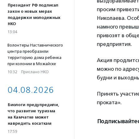
выздоравливает,
Президент РФ подписал
просим привезти
закон о новых мерах
Николаева. Особ
поддержки молодежных
НКО
намного превыш
13:04
привозят в общ
предприятия.
Волонтеры Наставнического
центра преобразили
территорию дома ребенка
Акция продлитс
при колонии в Можайске
можно по адресу
10:32
·
Прислано НКО
будни и выходны
04.08.2026
Принять участи
проката».
Биологи предупредили,
что развитие туризма
на Камчатке может
Подписывайтес
навредить косаткам
17:59