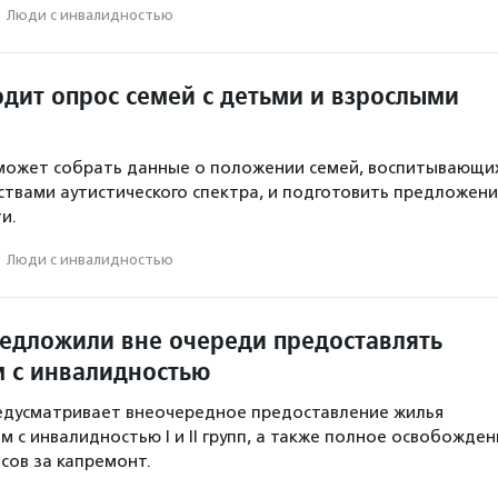
·
Люди с инвалидностью
дит опрос семей с детьми и взрослыми
может собрать данные о положении семей, воспитывающи
ствами аутистического спектра, и подготовить предложени
и.
·
Люди с инвалидностью
редложили вне очереди предоставлять
 с инвалидностью
едусматривает внеочередное предоставление жилья
 с инвалидностью I и II групп, а также полное освобожден
сов за капремонт.