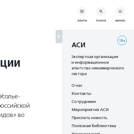
лента
поиск
меню
18+
АСИ
кции
Экспертная организация
и информационное
агентство некоммерческого
сектора
О нас
Контакты
Усолье-
Сотрудники
российской
Мероприятия АСИ
идов» во
Прислать новость
Полезная библиотека
Наши издания