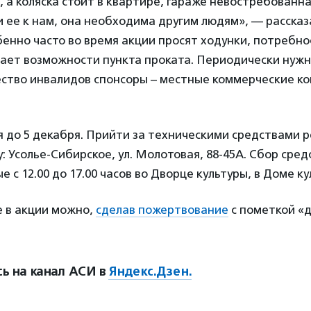
 а коляска стоит в квартире, гараже невостребованна
 ее к нам, она необходима другим людям», — расска
енно часто во время акции просят ходунки, потребно
ает возможности пункта проката. Периодически нуж
ество инвалидов спонсоры – местные коммерческие к
я до 5 декабря. Прийти за техническими средствами 
: Усолье-Сибирское, ул. Молотовая, 88-45А. Сбор сред
е с 12.00 до 17.00 часов во Дворце культуры, в Доме к
е в акции можно,
сделав пожертвование
с пометкой «д
ь на канал АСИ в
Яндекс.Дзен.