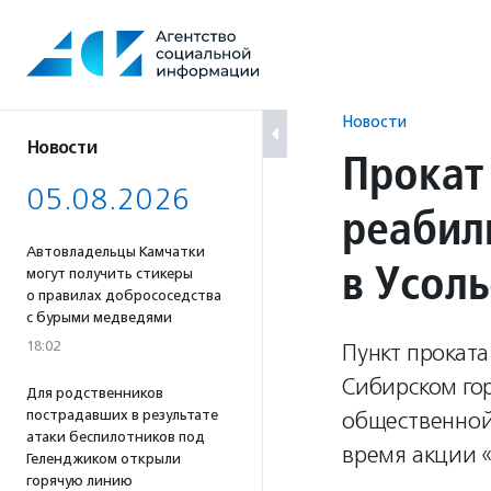
Перейти
к
содержанию
Новости
Новости
Прокат
05.08.2026
реабил
Автовладельцы Камчатки
в Усол
могут получить стикеры
о правилах добрососедства
с бурыми медведями
18:02
Пункт проката
Сибирском го
Для родственников
пострадавших в результате
общественной
атаки беспилотников под
время акции 
Геленджиком открыли
горячую линию