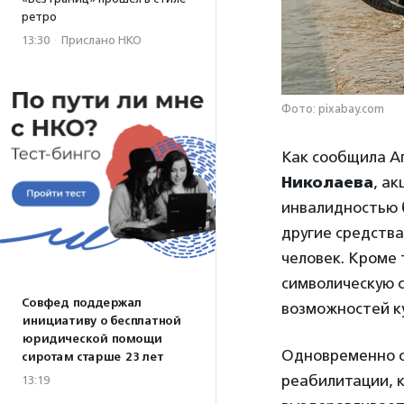
ретро
13:30
·
Прислано НКО
Фото: pixabay.com
Как сообщила А
Николаева
, а
инвалидностью б
другие средства
человек. Кроме 
символическую с
Совфед поддержал
возможностей к
инициативу о бесплатной
юридической помощи
Одновременно о
сиротам старше 23 лет
реабилитации, к
13:19