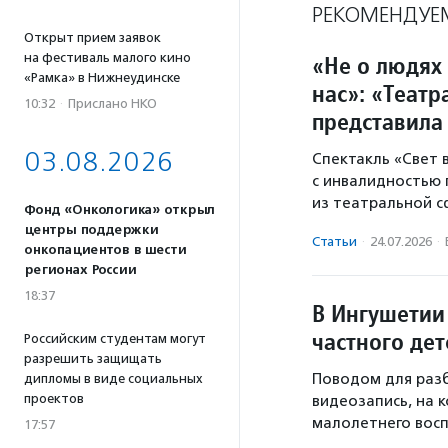
РЕКОМЕНДУЕ
Открыт прием заявок
на фестиваль малого кино
«Не о людях 
«Рамка» в Нижнеудинске
нас»: «Теат
10:32
·
Прислано НКО
представила
03.08.2026
Спектакль «Свет
с инвалидностью
из театральной с
Фонд «Онкологика» открыл
центры поддержки
Статьи
·
24.07.2026
·
онкопациентов в шести
регионах России
18:37
В Ингушетии
частного дет
Российским студентам могут
разрешить защищать
Поводом для разб
дипломы в виде социальных
проектов
видеозапись, на 
малолетнего восп
17:57