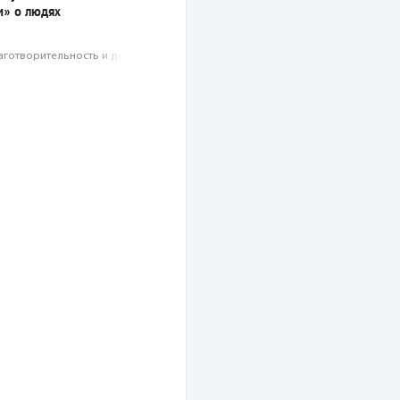
» о людях
аготвори­тель­ность и доброволь­чест­во