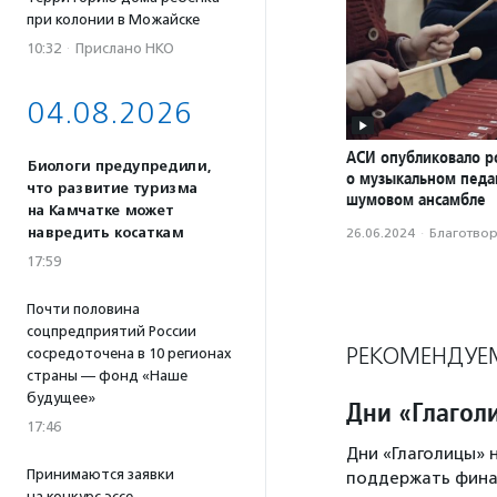
при колонии в Можайске
10:32
·
Прислано НКО
04.08.2026
АСИ опубликовало р
Биологи предупредили,
о музыкальном педаг
что развитие туризма
шумовом ансамбле
на Камчатке может
навредить косаткам
26.06.2024
·
Благотвори
17:59
Почти половина
соцпредприятий России
РЕКОМЕНДУЕ
сосредоточена в 10 регионах
страны — фонд «Наше
будущее»
Дни «Глагол
17:46
Дни «Глаголицы» 
Принимаются заявки
поддержать фина
на конкурс эссе