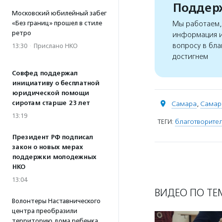
Поддерж
Московский юбилейный забег
«Без границ» прошел в стиле
Мы работаем, 
ретро
информация и
вопросу в бла
13:30
·
Прислано НКО
достигнем
Совфед поддержал
инициативу о бесплатной
юридической помощи
сиротам старше 23 лет
Самара
,
Самар
13:19
ТЕГИ:
благотворител
Президент РФ подписал
закон о новых мерах
поддержки молодежных
НКО
13:04
ВИДЕО ПО ТЕ
Волонтеры Наставнического
центра преобразили
территорию дома ребенка