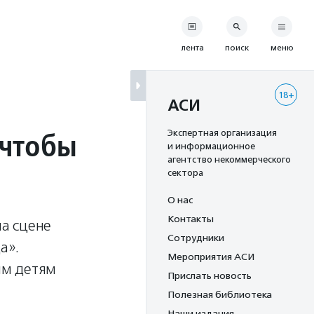
лента
поиск
меню
18+
АСИ
 чтобы
Экспертная организация
и информационное
агентство некоммерческого
сектора
О нас
Контакты
а сцене
Сотрудники
а».
Мероприятия АСИ
ым детям
Прислать новость
Полезная библиотека
Наши издания