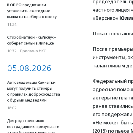
председатель п
В ОП РФ предложили
частного лицея
установить ежегодные
выплаты на сборы в школу
«Версиво»
Юлия
11:24
Показ спектакля
Стихобиатлон «Км/вслух»
соберет семьи в Липецке
После премьеры
10:32
·
Прислано НКО
инструменты, эк
талантливым де
05.08.2026
Федеральный про
Автовладельцы Камчатки
могут получить стикеры
адресная помощ
о правилах добрососедства
актеры не платя
с бурыми медведями
ранее ставились
18:02
его поддержали 
Для родственников
«Не может быть
пострадавших в результате
(2016) по пьесе
атаки беспилотников под