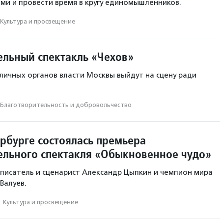
ми и провести время в кругу единомышленников.
Культура и просвещение
ельный спектакль «Чехов»
личных органов власти Москвы выйдут на сцену ради
Благотвори­тель­ность и доброволь­чест­во
ербурге состоялась премьера
ельного спектакля «Обыкновенное чудо»
писатель и сценарист Александр Цыпкин и чемпион мира
Валуев.
·
Культура и просвещение