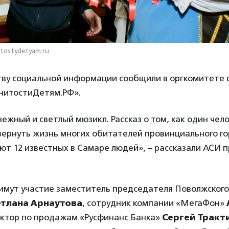
itostydetyam.ru
тву социальной информации сообщили в оргкомитете
нитостиДетям.РФ».
нежный и светлый мюзикл. Рассказ о том, как один чел
вернуть жизнь многих обитателей провинциального го
ют 12 известных в Самаре людей», – рассказали АСИ 
римут участие заместитель председателя Поволжског
етлана Арнаутова
, сотрудник компании «МегаФон»
ектор по продажам «Русфинанс Банка»
Сергей Тракт