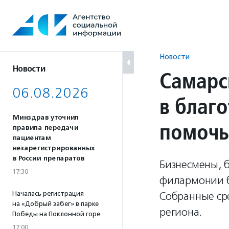
Перейти
к
содержанию
Новости
Новости
Самарс
06.08.2026
в благ
Минздрав уточнил
помочь
правила передачи
пациентам
незарегистрированных
в России препаратов
Бизнесмены, 
17:30
филармонии б
Началась регистрация
Собранные ср
на «Добрый забег» в парке
региона.
Победы на Поклонной горе
17:00