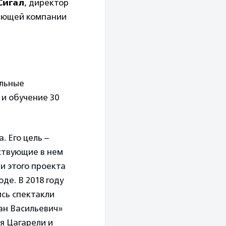
Сигал
, директор
яющей компании
альные
 и обучение 30
 Его цель –
ствующие в нем
и этого проекта
де. В 2018 году
ись спектакли
ан Васильевич»
ия Цагарели и