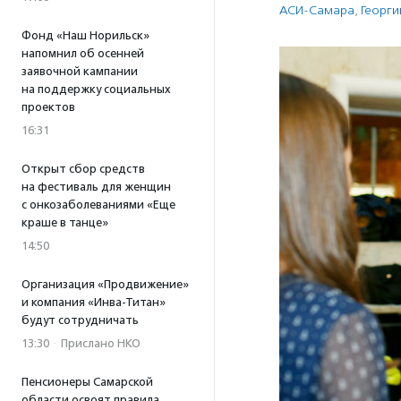
АСИ-Самара
,
Георги
Фонд «Наш Норильск»
напомнил об осенней
заявочной кампании
на поддержку социальных
проектов
16:31
Открыт сбор средств
на фестиваль для женщин
с онкозаболеваниями «Еще
краше в танце»
14:50
Организация «Продвижение»
и компания «Инва-Титан»
будут сотрудничать
13:30
·
Прислано НКО
Пенсионеры Самарской
области освоят правила