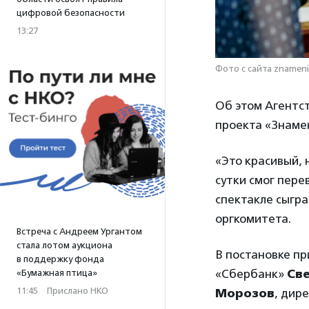
цифровой безопасности
13:27
Фото с сайта znamen
Об этом Агентс
проекта «Знаме
«Это красивый, 
сутки смог пере
спектакле сыгра
оргкомитета.
Встреча с Андреем Ургантом
стала лотом аукциона
В постановке п
в поддержку фонда
«Сбербанк»
Св
«Бумажная птица»
11:45
·
Прислано НКО
Морозов
, дир