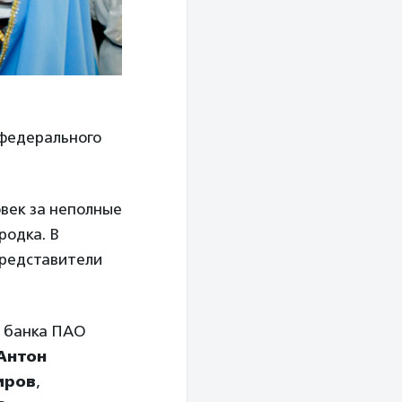
 федерального
овек за неполные
родка. В
представители
о банка ПАО
Антон
иров
,