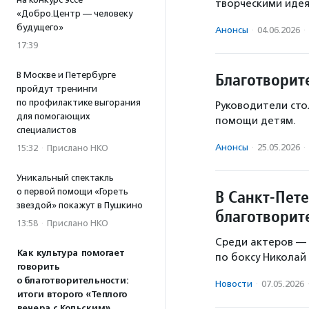
творческими идея
«Добро.Центр — человеку
будущего»
Анонсы
·
04.06.2026
·
17:39
Благотворит
В Москве и Петербурге
пройдут тренинги
по профилактике выгорания
Руководители сто
для помогающих
помощи детям.
специалистов
Анонсы
·
25.05.2026
·
15:32
·
Прислано НКО
Уникальный спектакль
о первой помощи «Гореть
В Санкт-Пет
звездой» покажут в Пушкино
благотворит
13:58
·
Прислано НКО
Среди актеров — 
Как культура помогает
по боксу Николай 
говорить
о благотворительности:
Новости
·
07.05.2026
итоги второго «Теплого
вечера с Кольским»