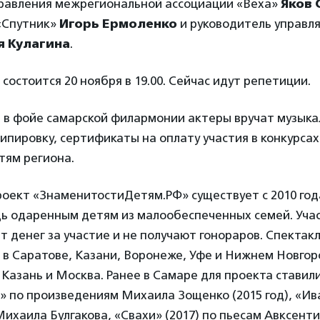
равления межрегиональной ассоциации «Веха»
Яков 
 «Спутник»
Игорь Ермоленко
и руководитель управл
 Кулагина
.
 состоится 20 ноября в 19.00. Сейчас идут репетиции.
 в фойе самарской филармонии актеры вручат музык
ипировку, сертификаты на оплату участия в конкурсах
тям региона.
ект «ЗнаменитостиДетям.РФ» существует с 2010 года.
ь одаренным детям из малообеспеченных семей. Уча
т денег за участие и не получают гонораров. Спектакл
 в Саратове, Казани, Воронеже, Уфе и Нижнем Новгоро
Казань и Москва. Ранее в Самаре для проекта ставил
» по произведениям Михаила Зощенко (2015 год), «Ив
 Михаила Булгакова, «Свахи» (2017) по пьесам Авксент