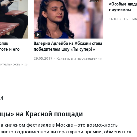
«Особые люди
с аутизмом
16.02.2016
·
Бл
олик
Валерия Адлейба из Абхазии стала
оге и его
победителем шоу «Ты супер!»
29.05.2017
·
Культура и просвещение
­тель­ность и доброволь­чест­во
М
ицы» на Красной площади
на книжном фестивале в Москве – это возможность
листов одноименной литературной премии, обменяться