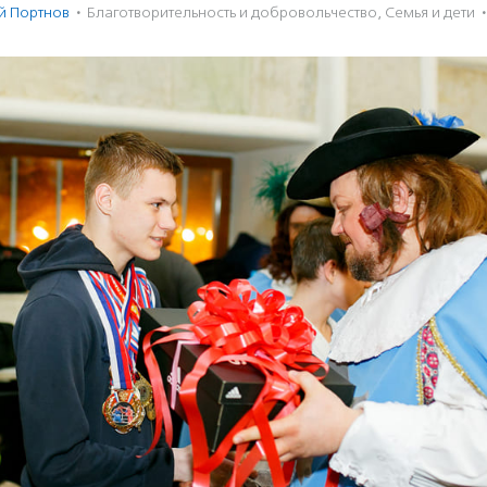
й Портнов
·
Благотвори­тель­ность и доброволь­чест­во
,
Семья и дети
·