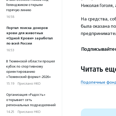
Николая Гоголя,
Геленджиком открыли
горячую линию
16:58
На средства, со
была оказана по
Портал поиска доноров
предпринимателе
крови для животных
«Одной Крови» заработал
по всей России
Подписывайтес
16:53
В Тюменской области прошел
Читать ещ
кубок по спортивному
ориентированию
«Тюменский формат-2026»
Подопечные фонд
15:19
·
Прислано НКО
Организация «Радость»
открывает сеть
региональных подразделений
14:25
·
Прислано НКО