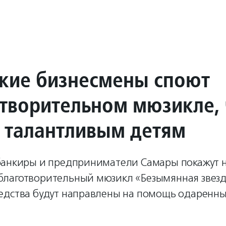
кие бизнесмены споют
отворительном мюзикле,
 талантливым детям
банкиры и предприниматели Самары покажут н
лаготворительный мюзикл «Безымянная звезд
едства будут направлены на помощь одаренн