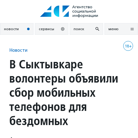
Перейти
к
содержанию
новости
сервисы
поиск
меню
18+
Новости
В Сыктывкаре
волонтеры объявили
сбор мобильных
телефонов для
бездомных