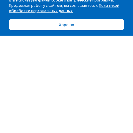
Мы используем файлы cookie и метрические программы.
Продолжая работу с сайтом, вы соглашаетесь с
Политикой
обработки персональных данных
Хорошо