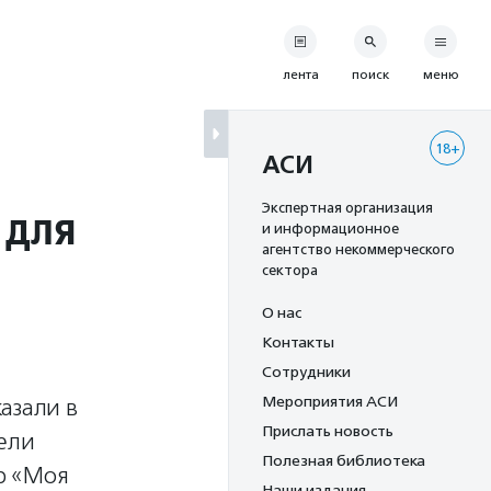
лента
поиск
меню
18+
АСИ
 для
Экспертная организация
и информационное
агентство некоммерческого
сектора
О нас
Контакты
Сотрудники
Мероприятия АСИ
азали в
Прислать новость
вели
Полезная библиотека
р «Моя
Наши издания