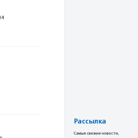
14
а
Рассылка
Cамые свежие новости,
т