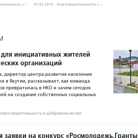
­тель­ность и доброволь­чест­во
01.02.2019
·
Благотвори­тель­ность и доброволь­чест­во
М
 для инициативных жителей
еских организаций
а, директор центра развития населения
к в Якутии, рассказывает, как команда
 превратилась в НКО и зачем сегодня
ей на создание собственных социальных
Благотвори­тель­ность и доброволь­чест­во
 заявки на конкурс «Росмолодежь.Гранты