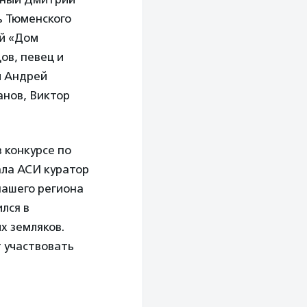
ь Тюменского
ей «Дом
ов, певец и
и Андрей
анов, Виктор
 конкурсе по
ала АСИ куратор
 нашего региона
лся в
х земляков.
 участвовать