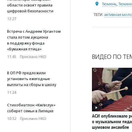
Тюмень
,
Тюменс
области освоят правила
цифровой безопасности
ТЕГИ:
активная мол
13:27
Встреча с Андреем Ургантом
стала лотом аукциона
в поддержку фонда
«Бумажная птица»
ВИДЕО ПО ТЕ
11:45
·
Прислано НКО
В ОП РФ предложили
установить ежегодные
выплаты на сборы в школу
11:24
Стихобиатлон «Км/вслух»
соберет семьи в Липецке
АСИ опубликовало р
10:32
·
Прислано НКО
о музыкальном педаг
шумовом ансамбле