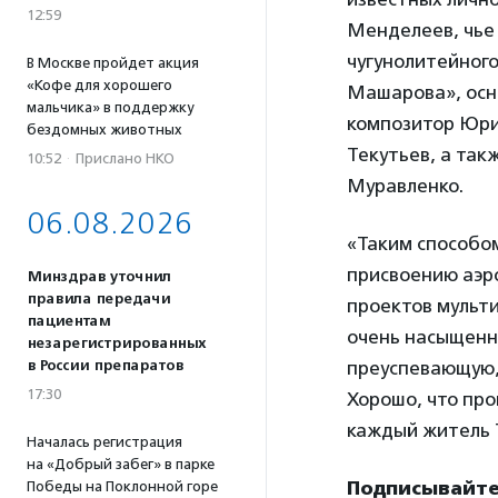
12:59
Менделеев, чье 
чугунолитейног
В Москве пройдет акция
«Кофе для хорошего
Машарова», осно
мальчика» в поддержку
композитор Юри
бездомных животных
Текутьев, а та
10:52
·
Прислано НКО
Муравленко.
06.08.2026
«Таким способом
присвоению аэр
Минздрав уточнил
правила передачи
проектов мульт
пациентам
очень насыщенна
незарегистрированных
преуспевающую, 
в России препаратов
17:30
Хорошо, что пр
каждый житель 
Началась регистрация
на «Добрый забег» в парке
Подписывайтес
Победы на Поклонной горе