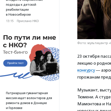
подходы к детской
реабилитации
в Новосибирске
13:15
·
Прислано НКО
Фото: мультицентр 
23 октября пас
лекцию о родном
конкурсу
— аэроп
горожанам предс
Музыкант, выст
Патриаршая гуманитарная
Тюмени. А студе
миссия ищет волонтеров для
ремонта домов в Донецке
Мамонтова и На
и Горловке
известных лично