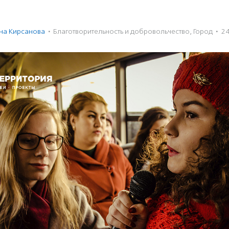
на Кирсанова
·
Благотвори­тель­ность и доброволь­чест­во
,
Город
·
24