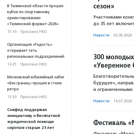
сезон»
В Тюменской области прошел
кубок по спортивному
Участниками конку
ориентированию
до 35 лет включи
«Тюменский формат-2026»
15:19
·
Прислано НКО
Новости
·
03.08.2026
Организация «Радость»
открывает сеть
300 молодых
региональных подразделений
«Уверенное 
14:25
·
Прислано НКО
Благотворительны
Московский юбилейный забег
будущее», направ
«Без границ» прошел в стиле
ретро
и ограниченными
13:30
·
Прислано НКО
Новости
·
14.07.2026
Совфед поддержал
инициативу о бесплатной
Фестиваль «
юридической помощи
сиротам старше 23 лет
Фестиваль «Моло