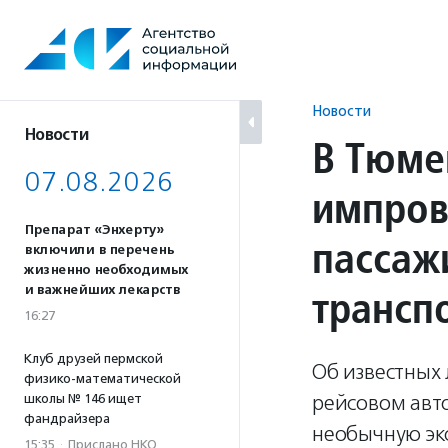
Перейти
к
содержанию
Новости
Новости
В Тюме
07.08.2026
импров
Препарат «Энхерту»
пассаж
включили в перечень
жизненно необходимых
трансп
и важнейших лекарств
16:27
Клуб друзей пермской
Об известных 
физико-математической
рейсовом авто
школы № 146 ищет
фандрайзера
необычную эк
15:35
·
Прислано НКО