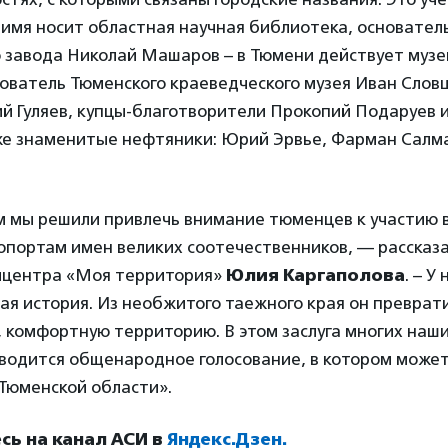
имя носит областная научная библиотека, основател
о завода Николай Машаров – в Тюмени действует муз
ватель Тюменского краеведческого музея Иван Словц
й Гуляев, купцы-благотворители Прокопий Подаруев 
кже знаменитые нефтяники: Юрий Эрвье, Фарман Салм
 мы решили привлечь внимание тюменцев к участию в
опортам имен великих соотечественников, — рассказ
ицентра «Моя территория»
Юлия Каргаполова
. – У
я история. Из необжитого таежного края он преврати
комфортную территорию. В этом заслуга многих наши
оводится общенародное голосование, в котором может
Тюменской области».
ь на канал АСИ в
Яндекс.Дзен.