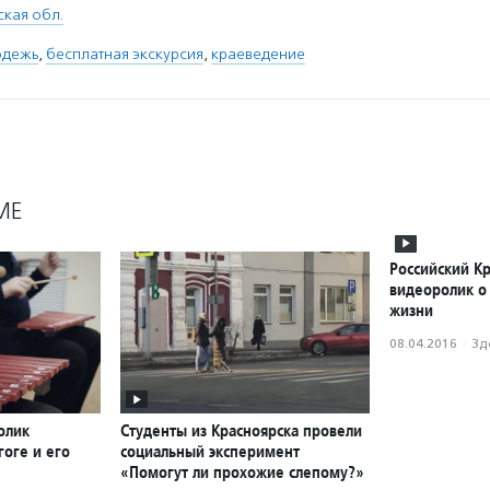
кая обл.
одежь
,
бесплатная экскурсия
,
краеведение
МЕ
Российский Кр
видеоролик о
жизни
08.04.2016
·
Зд
олик
Студенты из Красноярска провели
оге и его
социальный эксперимент
«Помогут ли прохожие слепому?»