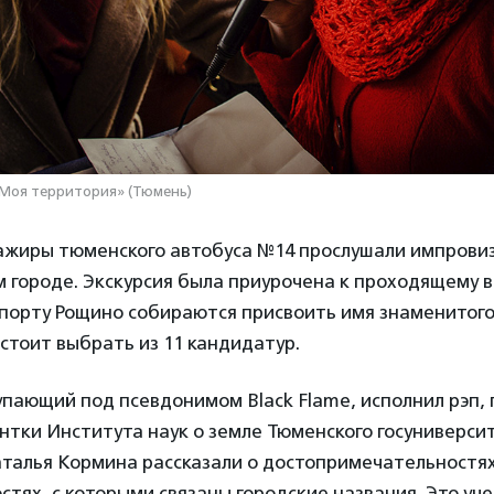
«Моя территория» (Тюмень)
сажиры тюменского автобуса №14 прослушали импров
 городе. Экскурсия была приурочена к проходящему 
орту Рощино собираются присвоить имя знаменитого
тоит выбрать из 11 кандидатур.
упающий под псевдонимом Black Flame, исполнил рэп,
нтки Института наук о земле Тюменского госуниверс
талья Кормина рассказали о достопримечательностях 
стях, с которыми связаны городские названия. Это у