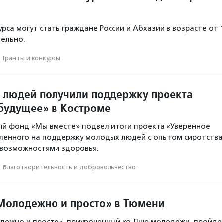
рса могут стать граждане России и Абхазии в возрасте от 
тельно.
·
Гранты и конкурсы
 людей получили поддержку проекта
будущее» в Костроме
й фонд «Мы вместе» подвел итоги проекта «Уверенное
ленного на поддержку молодых людей с опытом сиротств
 возможностями здоровья.
·
Благотвори­тель­ность и доброволь­чест­во
Молодежно и просто» в Тюмени
дежно и просто», приуроченный ко Дню молодежи, пройде