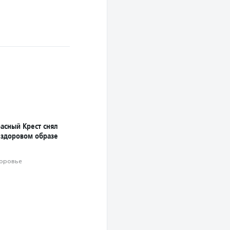
асный Крест снял
 здоровом образе
оровье