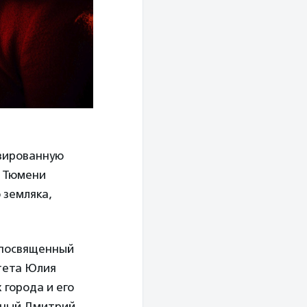
изированную
в Тюмени
 земляка,
 посвященный
итета Юлия
города и его
ченый Дмитрий