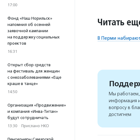
17:00
Читать ещ
Фонд «Наш Норильск»
напомнил об осенней
заявочной кампании
на поддержку социальных
В Перми набирают
проектов
16:31
Открыт сбор средств
на фестиваль для женщин
с онкозаболеваниями «Еще
Поддерж
краше в танце»
14:50
Мы работаем, 
информация и
Организация «Продвижение»
вопросу в бла
и компания «Инва-Титан»
достигнем
будут сотрудничать
13:30
·
Прислано НКО
Пенсионеры Самарской