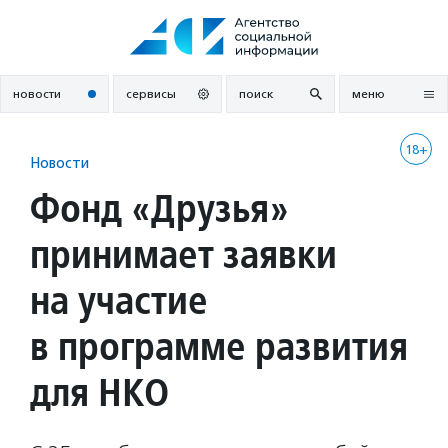
Перейти
к
содержанию
новости
сервисы
поиск
меню
18+
Новости
Фонд «Друзья»
принимает заявки
на участие
в программе развития
для НКО