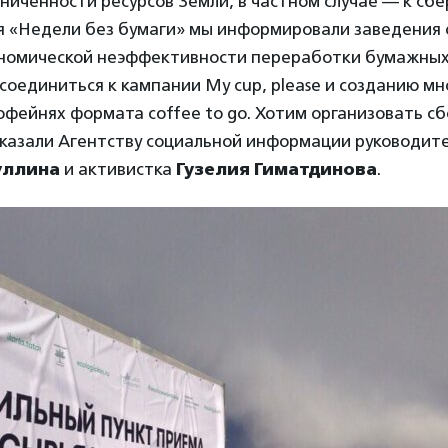
ниченности ресурсов Земли, в частном случае — к с
мя «Недели без бумаги» мы информировали заведения
ономической неэффективности переработки бумажных 
оединиться к кампании My cup, please и созданию м
офейнях формата coffee to go. Хотим организовать с
сказали Агентству социальной информации руководит
уллина
и активистка
Гузелия Гиматдинова
.