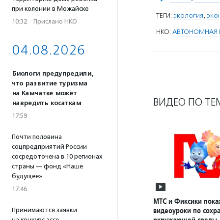
при колонии в Можайске
ТЕГИ:
экология
,
эко
10:32
·
Прислано НКО
НКО:
АВТОНОМНАЯ 
04.08.2026
Биологи предупредили,
что развитие туризма
на Камчатке может
ВИДЕО ПО ТЕ
навредить косаткам
17:59
Почти половина
соцпредприятий России
сосредоточена в 10 регионах
страны — фонд «Наше
будущее»
17:46
МТС и Фиксики пока
видеоуроки по сохр
Принимаются заявки
окружающей среды
на конкурс эссе