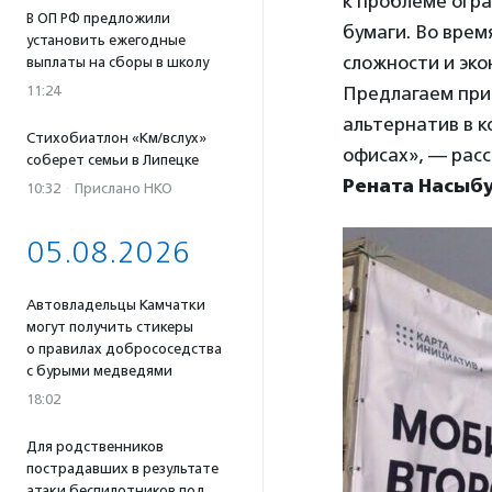
к проблеме огра
В ОП РФ предложили
бумаги. Во вре
установить ежегодные
сложности и эк
выплаты на сборы в школу
11:24
Предлагаем прис
альтернатив в к
Стихобиатлон «Км/вслух»
офисах», — рас
соберет семьи в Липецке
Рената Насыб
10:32
·
Прислано НКО
05.08.2026
Автовладельцы Камчатки
могут получить стикеры
о правилах добрососедства
с бурыми медведями
18:02
Для родственников
пострадавших в результате
атаки беспилотников под