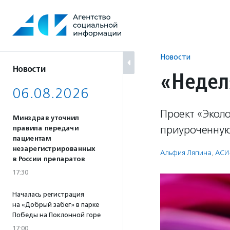
Перейти
к
содержанию
Новости
Новости
«Недел
06.08.2026
Проект «Эколо
Минздрав уточнил
приуроченную
правила передачи
пациентам
незарегистрированных
Альфия Ляпина
,
АСИ
в России препаратов
17:30
Началась регистрация
на «Добрый забег» в парке
Победы на Поклонной горе
17:00