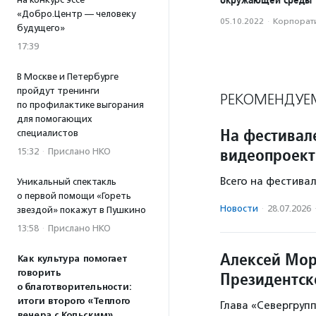
«Добро.Центр — человеку
05.10.2022
·
Корпорати
будущего»
17:39
В Москве и Петербурге
пройдут тренинги
РЕКОМЕНДУЕ
по профилактике выгорания
для помогающих
На фестивал
специалистов
видеопроект
15:32
·
Прислано НКО
Всего на фестива
Уникальный спектакль
о первой помощи «Гореть
Новости
·
28.07.2026
звездой» покажут в Пушкино
13:58
·
Прислано НКО
Алексей Мор
Как культура помогает
говорить
Президентск
о благотворительности:
итоги второго «Теплого
Глава «Севергруп
вечера с Кольским»