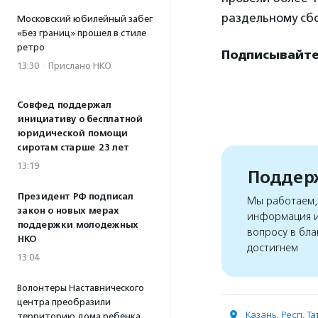
раздельному сбо
Московский юбилейный забег
«Без границ» прошел в стиле
ретро
Подписывайтес
13:30
·
Прислано НКО
Совфед поддержал
инициативу о бесплатной
юридической помощи
сиротам старше 23 лет
13:19
Поддерж
Президент РФ подписал
Мы работаем, 
закон о новых мерах
информация и
поддержки молодежных
вопросу в бла
НКО
достигнем
13:04
Волонтеры Наставнического
центра преобразили
Казань
,
Респ. Т
территорию дома ребенка