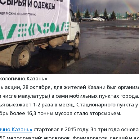
кологично.Казань»
ь акции, 28 октября, для жителей Казани был органи
м числе макулатуры) в семи мобильных пунктах города
я выезжает 1-2 раза в месяц. Стационарного пункта у 
брь более 16,3 тонны мусора стало вторсырьем.
ично.Казань»
стартовал в 2015 году. За три года основ
50 мероприятий: экодворов, фримаркетов, лекций и а