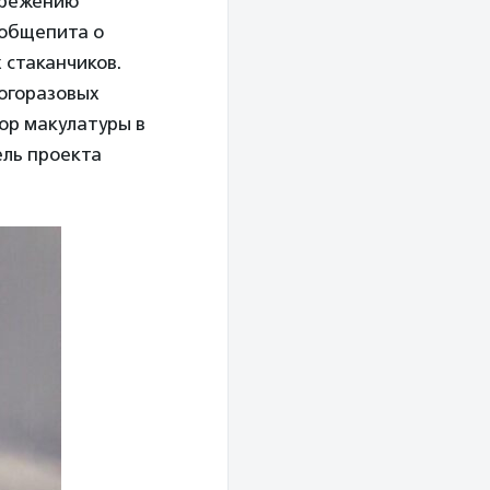
бережению
 общепита о
стаканчиков.
ногоразовых
бор макулатуры в
ель проекта