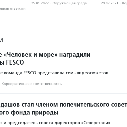
25.01.2022
·
Окружающая среда
29.07.2021
·
Ко
вная ответственность
М
е «Человек и море» наградили
ы FESCO
ле команда FESCO представила семь видеосюжетов.
·
Корпоративная ответственность
дашов стал членом попечительского сове
ого фонда природы
п» и председатель совета директоров «Северстали»