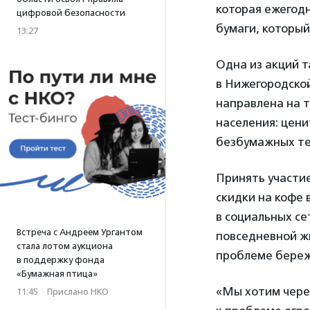
которая ежегодн
цифровой безопасности
бумаги, который
13:27
Одна из акций т
в Нижегородской
направлена на т
населения: цени
безбумажных те
Принять участи
скидки на кофе 
в социальных се
Встреча с Андреем Ургантом
повседневной ж
стала лотом аукциона
проблеме береж
в поддержку фонда
«Бумажная птица»
«Мы хотим чере
11:45
·
Прислано НКО