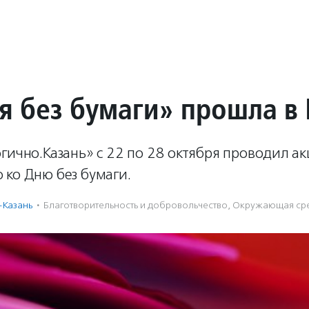
я без бумаги» прошла в
гично.Казань» с 22 по 28 октября проводил а
 ко Дню без бумаги.
-Казань
·
Благотвори­тель­ность и доброволь­чест­во
,
Окружающая ср