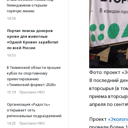
Геленджиком открыли
горячую линию
16:58
Портал поиска доноров
крови для животных
«Одной Крови» заработал
по всей России
16:53
В Тюменской области прошел
Фото: проект «Э
кубок по спортивному
ориентированию
В последний ден
«Тюменский формат-2026»
вторсырья (в то
15:19
·
Прислано НКО
приема вторсырь
апреля по сентя
Организация «Радость»
открывает сеть
региональных подразделений
Проект
«Эколог
14:25
·
Прислано НКО
провели более 1