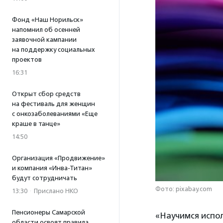
Фонд «Наш Норильск»
напомнил об осенней
заявочной кампании
на поддержку социальных
проектов
16:31
Открыт сбор средств
на фестиваль для женщин
с онкозаболеваниями «Еще
краше в танце»
14:50
Организация «Продвижение»
и компания «Инва-Титан»
будут сотрудничать
Фото: pixabay.com
13:30
·
Прислано НКО
Пенсионеры Самарской
«Научимся испо
области освоят правила