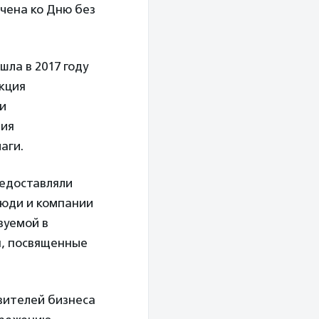
чена ко Дню без
ла в 2017 году
Акция
ди
ния
аги.
редоставляли
люди и компании
зуемой в
я, посвященные
вителей бизнеса