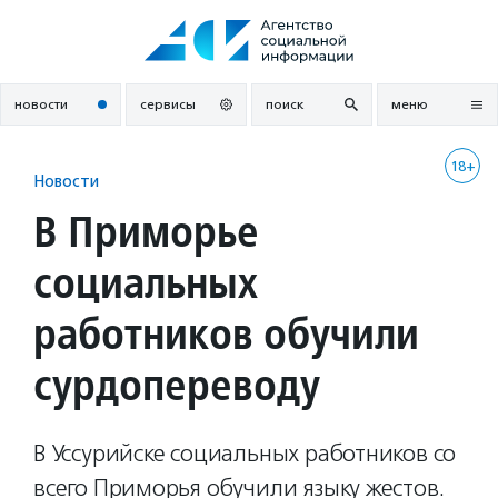
Перейти
к
содержанию
новости
сервисы
поиск
меню
18+
Новости
В Приморье
социальных
работников обучили
сурдопереводу
В Уссурийске социальных работников со
всего Приморья обучили языку жестов.