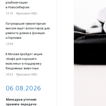
реабилитации
в Новосибирске
13:15
·
Прислано НКО
Патриаршая гуманитарная
миссия ищет волонтеров для
ремонта домов в Донецке
и Горловке
12:59
В Москве пройдет акция
«Кофе для хорошего
мальчика» в поддержку
бездомных животных
10:52
·
Прислано НКО
06.08.2026
Минздрав уточнил
правила передачи