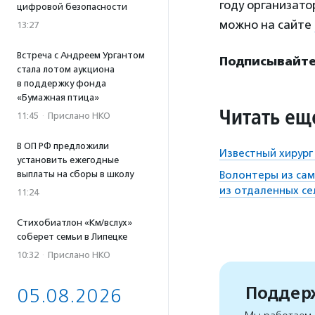
году организато
цифровой безопасности
можно на сайте
13:27
Встреча с Андреем Ургантом
Подписывайтес
стала лотом аукциона
в поддержку фонда
«Бумажная птица»
Читать ещ
11:45
·
Прислано НКО
В ОП РФ предложили
Известный хирург
установить ежегодные
выплаты на сборы в школу
Волонтеры из сам
из отдаленных се
11:24
Стихобиатлон «Км/вслух»
соберет семьи в Липецке
10:32
·
Прислано НКО
Поддерж
05.08.2026