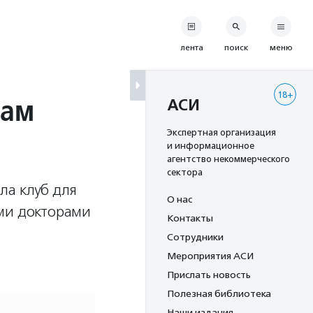
лента
поиск
меню
18+
чам
АСИ
Экспертная организация
и информационное
агентство некоммерческого
сектора
ла клуб для
О нас
ими докторами
Контакты
Сотрудники
Мероприятия АСИ
Прислать новость
Полезная библиотека
Наши издания