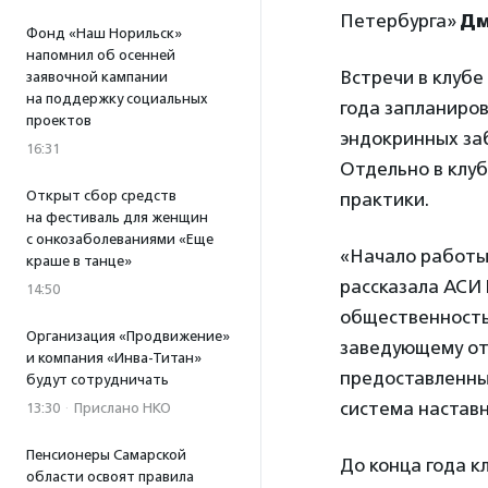
Петербурга»
Дм
Фонд «Наш Норильск»
напомнил об осенней
Встречи в клубе
заявочной кампании
на поддержку социальных
года запланиров
проектов
эндокринных заб
16:31
Отдельно в клу
Открыт сбор средств
практики.
на фестиваль для женщин
с онкозаболеваниями «Еще
«Начало работы
краше в танце»
рассказала АСИ
14:50
общественность
Организация «Продвижение»
заведующему отд
и компания «Инва-Титан»
предоставленны
будут сотрудничать
система наставн
13:30
·
Прислано НКО
Пенсионеры Самарской
До конца года к
области освоят правила