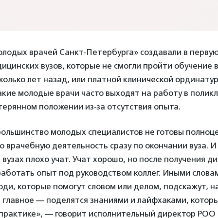
олодых врачей Санкт-Петербурга» создавали в первую
ицинских вузов, которые не смогли пройти обучение 
олько лет назад, или платной клинической ординату
акие молодые врачи часто выходят на работу в полик
терянном положении из-за отсутствия опыта.
большинство молодых специалистов не готовы полноц
 врачебную деятельность сразу по окончании вуза. И 
х вузах плохо учат. Учат хорошо, но после получения 
работать опыт под руководством коллег. Иными слова
ди, которые помогут словом или делом, подскажут, н
 главное — поделятся знаниями и лайфхаками, котор
практике», — говорит исполнительный директор РОО 