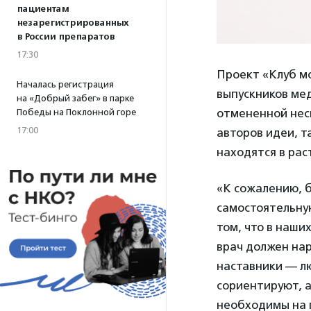
пациентам
незарегистрированных
в России препаратов
17:30
Проект «Клуб м
Началась регистрация
выпускников мед
на «Добрый забег» в парке
отмененной неск
Победы на Поклонной горе
17:00
авторов идеи, т
находятся в рас
«К сожалению, 
самостоятельную
том, что в наши
врач должен на
наставники — лю
сориентируют, а
необходимы на 