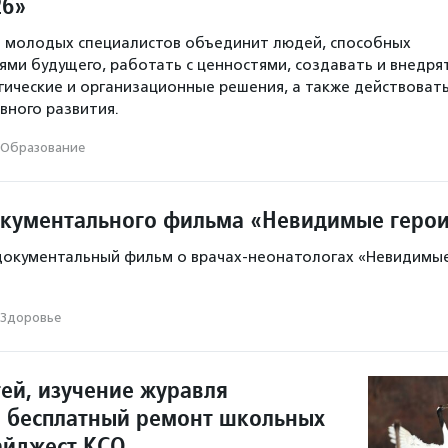
26»
 молодых специалистов объединит людей, способных
ями будущего, работать с ценностями, создавать и внедря
ические и организационные решения, а также действоват
вного развития.
Образование
кументального фильма «Невидимые геро
 документальный фильм о врачах-неонатологах «Невидимы
Здоровье
тей, изучение журавля
и бесплатный ремонт школьных
айджест КСО