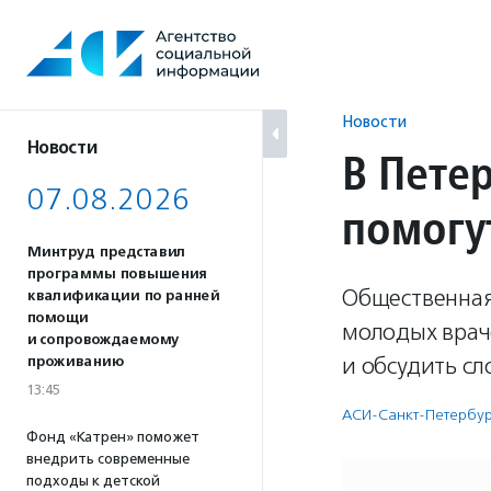
Перейти
к
содержанию
Новости
Новости
В Пете
07.08.2026
помогу
Минтруд представил
программы повышения
Общественная
квалификации по ранней
помощи
молодых врач
и сопровождаемому
и обсудить с
проживанию
13:45
АСИ-Санкт-Петербу
Фонд «Катрен» поможет
внедрить современные
подходы к детской