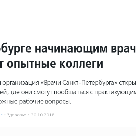
рбурге начинающим вра
т опытные коллеги
 организация «Врачи Санкт-Петербурга» откры
ей, где они смогут пообщаться с практикующ
ложные рабочие вопросы.
рг
·
Здоровье
·
30.10.2018