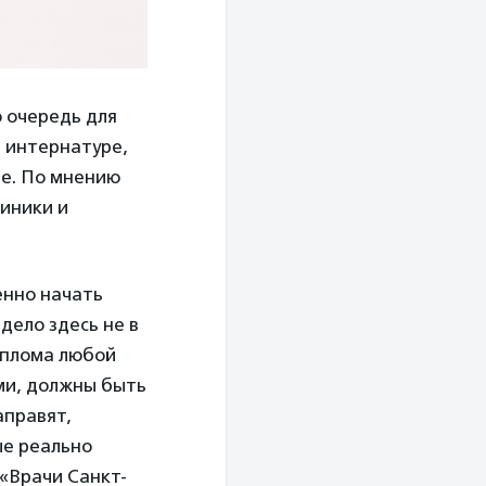
 очередь для
в интернатуре,
ре. По мнению
линики и
енно начать
дело здесь не в
диплома любой
ми, должны быть
аправят,
ые реально
«Врачи Санкт-