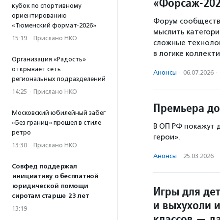
«Форсаж-20
кубок по спортивному
ориентированию
Форум сообществ
«Тюменский формат-2026»
мыслить категори
15:19
·
Прислано НКО
сложные технолог
в логике коллекти
Организация «Радость»
открывает сеть
Анонсы
·
06.07.2026
·
региональных подразделений
14:25
·
Прислано НКО
Премьера до
Московский юбилейный забег
«Без границ» прошел в стиле
В ОП РФ покажут
ретро
герои».
13:30
·
Прислано НКО
Анонсы
·
25.03.2026
·
Совфед поддержал
инициативу о бесплатной
юридической помощи
Игры для де
сиротам старше 23 лет
и выхухоли 
13:19
классов — д