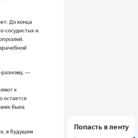
ет. До конца
о-сосудистых и
опухолей.
 врачебной
-разному, —
ляют к
о остается
ниях была
Попасть в ленту
че, в будущем