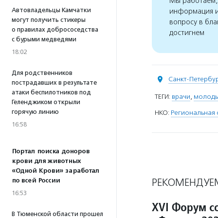
Мы работаем, 
Автовладельцы Камчатки
информация и
могут получить стикеры
вопросу в бла
о правилах добрососедства
достигнем
с бурыми медведями
18:02
Для родственников
Санкт-Петербу
пострадавших в результате
атаки беспилотников под
ТЕГИ:
врачи
,
молоды
Геленджиком открыли
горячую линию
НКО:
Региональная 
16:58
Портал поиска доноров
крови для животных
«Одной Крови» заработал
РЕКОМЕНДУЕ
по всей России
16:53
XVI Форум с
В Тюменской области прошел