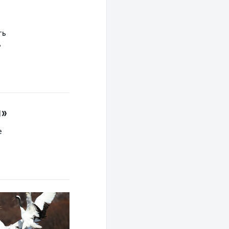
ть
ь
и»
е