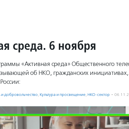
ая среда. 6 ноября
ограммы «Активная среда» Общественного тел
казывающей об НКО, гражданских инициативах
 России:
ь и доброволь­чест­во
,
Культура и просвещение
,
НКО-сектор
·
06.11.