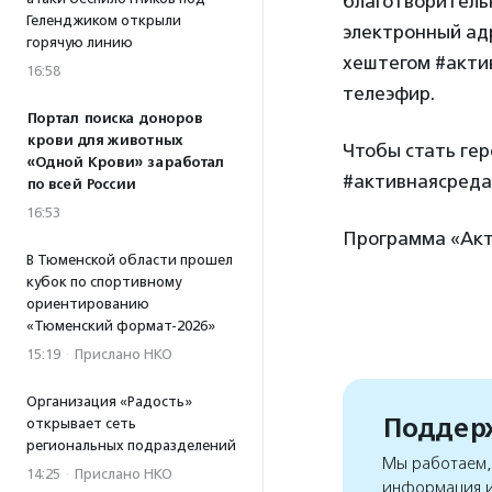
благотворительн
Геленджиком открыли
электронный адр
горячую линию
хештегом #актив
16:58
телеэфир.
Портал поиска доноров
крови для животных
Чтобы стать ге
«Одной Крови» заработал
#активнаясреда,
по всей России
16:53
Программа «Акт
В Тюменской области прошел
кубок по спортивному
ориентированию
«Тюменский формат-2026»
15:19
·
Прислано НКО
Организация «Радость»
Поддерж
открывает сеть
региональных подразделений
Мы работаем, 
14:25
·
Прислано НКО
информация и