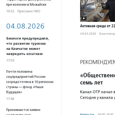
при колонии в Можайске
10:32
·
Прислано НКО
04.08.2026
Активная среда от 2
24.03.2020
·
Благотвори
Биологи предупредили,
что развитие туризма
на Камчатке может
навредить косаткам
17:59
РЕКОМЕНДУЕ
Почти половина
«Общественн
соцпредприятий России
семь лет
сосредоточена в 10 регионах
страны — фонд «Наше
Канал ОТР начал в
будущее»
Сегодня у канала
17:46
Принимаются заявки
Новости
·
19.05.2020
на конкурс эссе