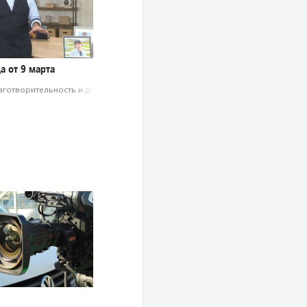
а от 9 марта
аготвори­тель­ность и доброволь­чест­во