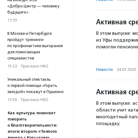
«Добро.Центр — человеку
будущего»
Активная сре
17:39
В этом выпуске: м
В Москве и Петербурге
пройдут тренинги
из Уфы поддержив
по профилактике выгорания
помогли пенсионе
для помогающих
специалистов
15:32
·
Прислано НКО
Новости
·
24.03.2020
Уникальный спектакль
о первой помощи «Гореть
Активная сре
звездой» покажут в Пушкино
13:58
·
Прислано НКО
В этом выпуске: а
области учит кат
Как культура помогает
многодетный папа
говорить
площадку.
о благотворительности:
итоги второго «Теплого
вечера с Кольским»