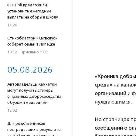
В ОП РФ предложили
установить ежегодные
выплаты на сборы в школу
11:24
Стихобиатлон «Км/вслух»
соберет семьи в Липецке
10:32
·
Прислано НКО
05.08.2026
«Хроника добрых
среда» на канал
Автовладельцы Камчатки
могут получить стикеры
организаций и 
о правилах добрососедства
нуждающимся.
с бурыми медведями
18:02
На страницах п
Для родственников
сообщений о бла
пострадавших в результате
атаки беспилотников под