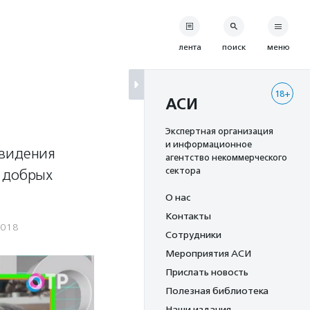
лента
поиск
меню
18+
АСИ
Экспертная организация
и информационное
евидения
агентство некоммерческого
сектора
, добрых
О нас
Контакты
2018
Сотрудники
Мероприятия АСИ
Прислать новость
Полезная библиотека
Наши издания