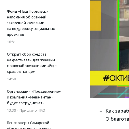
Фонд «Наш Норильск»
напомнил об осенней
заявочной кампании
на поддержку социальных
проектов
16:31
Открыт сбор средств
на фестиваль для женщин
с онкозаболеваниями «Еще
краше в танце»
14:50
Организация «Продвижение»
и компания «Инва-Титан»
будут сотрудничать
Как зараб
13:30
·
Прислано НКО
О благот
Пенсионеры Самарской
области освоят правила