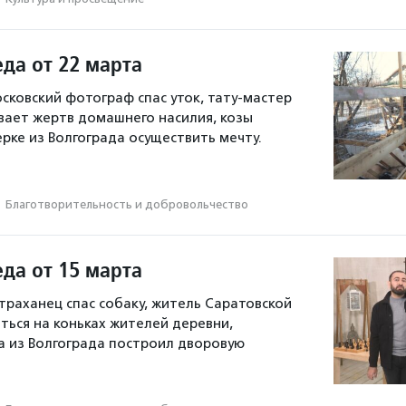
да от 22 марта
осковский фотограф спас уток, тату-мастер
ает жертв домашнего насилия, козы
рке из Волгограда осуществить мечту.
·
Благотвори­тель­ность и доброволь­чест­во
да от 15 марта
страханец спас собаку, житель Саратовской
аться на коньках жителей деревни,
 из Волгограда построил дворовую