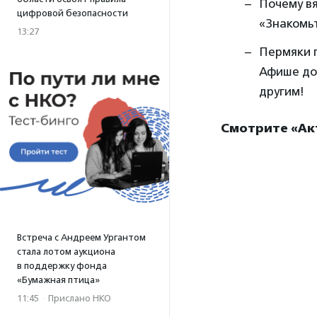
Почему вя
цифровой безопасности
«Знакомь
13:27
Пермяки г
Афише доб
другим!
Смотрите «Ак
Встреча с Андреем Ургантом
стала лотом аукциона
в поддержку фонда
«Бумажная птица»
11:45
·
Прислано НКО