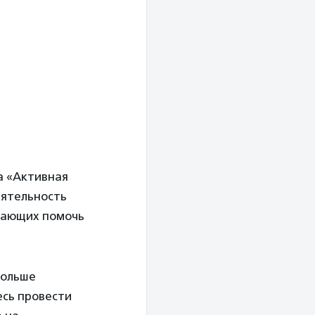
а «Активная
еятельность
лающих помочь
больше
есь провести