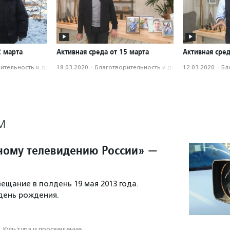
2 марта
Активная среда от 15 марта
Активная сред
­тель­ность и доброволь­чест­во
18.03.2020
·
Благотвори­тель­ность и доброволь­чест­во
12.03.2020
·
Бл
М
ому телевидению России» —
ещание в полдень 19 мая 2013 года.
 день рождения.
·
Культура и просвещение