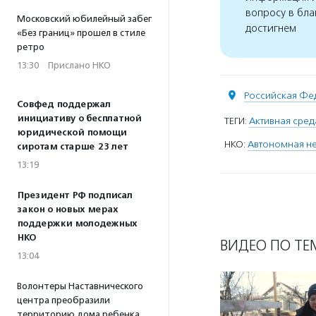
вопросу в бла
Московский юбилейный забег
достигнем
«Без границ» прошел в стиле
ретро
13:30
·
Прислано НКО
Российская Фе
Совфед поддержал
инициативу о бесплатной
ТЕГИ:
Активная сред
юридической помощи
НКО:
Автономная н
сиротам старше 23 лет
13:19
Президент РФ подписал
закон о новых мерах
поддержки молодежных
НКО
ВИДЕО ПО ТЕ
13:04
Волонтеры Наставнического
центра преобразили
территорию дома ребенка