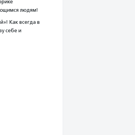
брике
ающимся людям!
й»! Как всегда в
у себе и