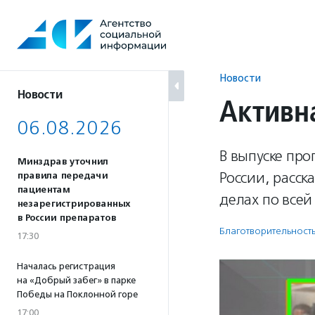
Перейти
к
содержанию
Новости
Новости
Активн
06.08.2026
В выпуске пр
Минздрав уточнил
России, расс
правила передачи
пациентам
делах по всей
незарегистрированных
в России препаратов
Благотвори­тель­ност
17:30
Началась регистрация
на «Добрый забег» в парке
Победы на Поклонной горе
17:00